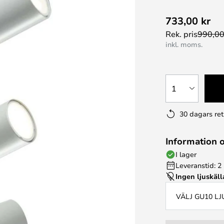
733,00 kr
Rek. pris
990,00
inkl. moms.
1
30 dagars ret
Information 
I lager
Leveranstid: 2
Ingen ljuskäll
VÄLJ GU10 L