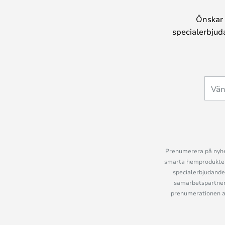
Önskar 
specialerbjud
Prenumerera på nyhet
smarta hemprodukter 
specialerbjudande
samarbetspartner
prenumerationen ant