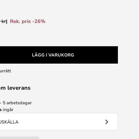
Rek. pris -26%
 kr
LÄGG I VARUKORG
urrätt
om leverans
 - 5 arbetsdagar
a
ingår
JUSKÄLLA