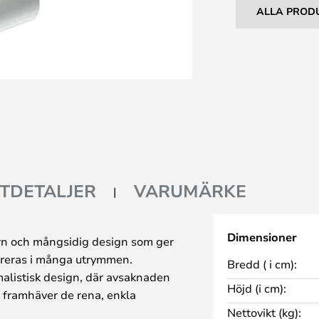
ALLA PROD
TDETALJER
VARUMÄRKE
Dimensioner
ern och mångsidig design som ger
greras i många utrymmen.
Bredd ( i cm):
listisk design, där avsaknaden
Höjd (i cm):
r framhäver de rena, enkla
Nettovikt (kg):