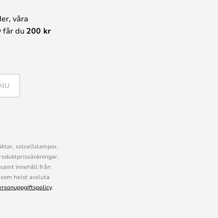
er, våra
 får du
200 kr
 NU
ktar, solcellslampor,
roduktprissänkningar,
samt innehåll från
som helst avsluta
ersonuppgiftspolicy
.