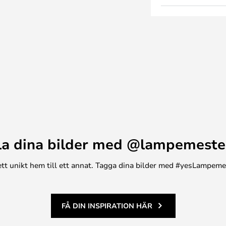
sockel som passar en LED-
del jämfört med konventionella
ergin optimalt och sparar el i
 ut genom en öppning i det
ljuset är direkt och fokuserat är
mpa och kan enkelt placeras
ar fördel här är att lamphuvudet
ktning.
la dina bilder med @lampemeste
n ett unikt hem till ett annat. Tagga dina bilder med #yesLampem
FÅ DIN INSPIRATION HÄR