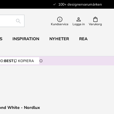
100+ designervarumärken
SÖK
Kundservice
Logga in
Varukorg
S
INSPIRATION
NYHETER
REA
D:
BEST
KOPIERA
ond White - Nordlux