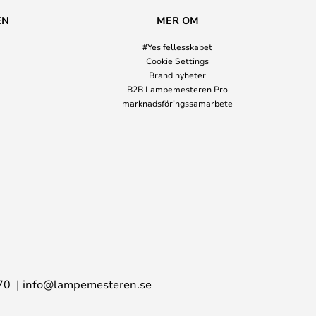
EN
MER OM
#Yes fellesskabet
Cookie Settings
Brand nyheter
B2B Lampemesteren Pro
marknadsföringssamarbete
70
info@lampemesteren.se