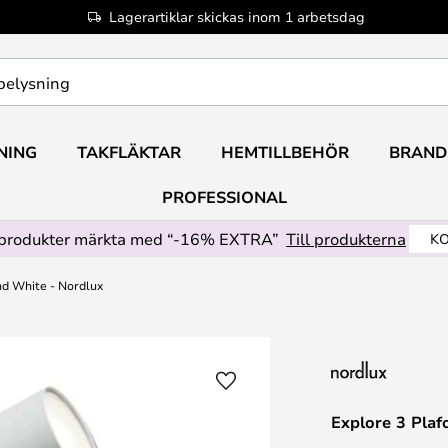
Lagerartiklar skickas inom 1 arbetsdag
NING
TAKFLÄKTAR
HEMTILLBEHÖR
BRAND
PROFESSIONAL
produkter märkta med “-16% EXTRA”
Till produkterna
KO
nd White - Nordlux
Explore 3 Plaf