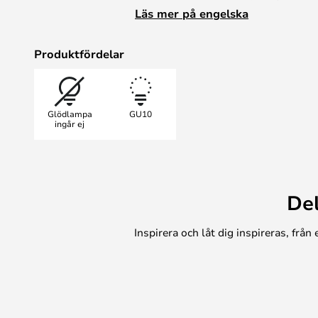
Läs mer på engelska
Lampan är utrustad med en GU10-
lampa. LED-lampor har en klar för
Produktfördelar
ljuskällor eftersom de utnyttjar en
andra änden. Ljuset strålar direkt
cylindriska lamphuvudet. Eftersom 
Glödlampa
GU10
Explore därför idealisk som läsla
ingår ej
bredvid soffan eller sängen. En kl
kan vridas för att justera ljusets ri
De
Inspirera och låt dig inspireras, frå