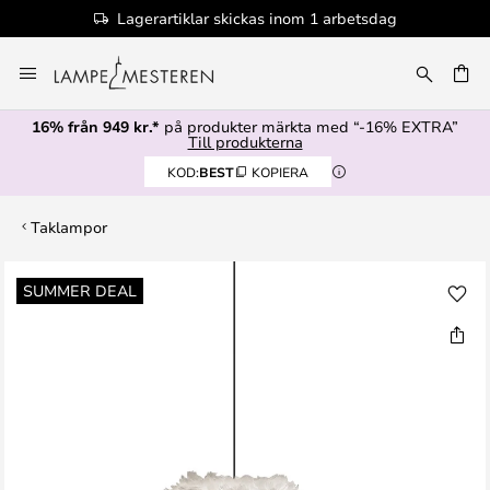
Lagerartiklar skickas inom 1 arbetsdag
Hoppa
till
innehållet
16% från 949 kr.*
på produkter märkta med “-16% EXTRA”
Till produkterna
KOD:
BEST
KOPIERA
Taklampor
Hoppa
SUMMER DEAL
till
slutet
av
bildgalleriet