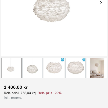
Hoppa
1 406,00 kr
till
Rek. pris -20%
Rek. pris
1 758,00 kr
början
inkl. moms.
av
bildgalleriet