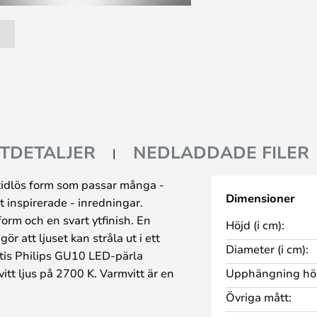
TDETALJER
NEDLADDADE FILER
tidlös form som passar många -
Dimensioner
t inspirerade - inredningar.
orm och en svart ytfinish. En
Höjd (i cm):
 att ljuset kan stråla ut i ett
Diameter (i cm):
atis Philips GU10 LED-pärla
vitt ljus på 2700 K. Varmvitt är en
Upphängning hög
gat, vilket gör Ejona
Övriga mått:
komplementet till din belysning.