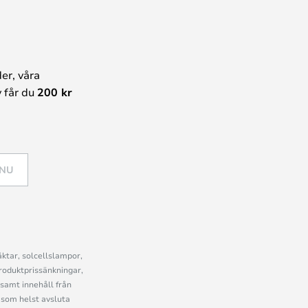
er, våra
 får du
200 kr
 NU
ktar, solcellslampor,
roduktprissänkningar,
samt innehåll från
som helst avsluta