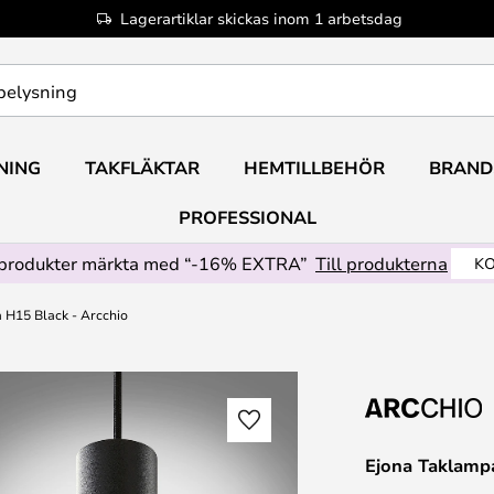
Lagerartiklar skickas inom 1 arbetsdag
NING
TAKFLÄKTAR
HEMTILLBEHÖR
BRAND
PROFESSIONAL
produkter märkta med “-16% EXTRA”
Till produkterna
KO
 H15 Black - Arcchio
Ejona Taklamp