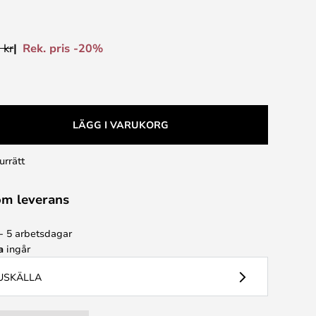
Rek. pris -20%
 kr
LÄGG I VARUKORG
urrätt
om leverans
 - 5 arbetsdagar
a
ingår
JUSKÄLLA