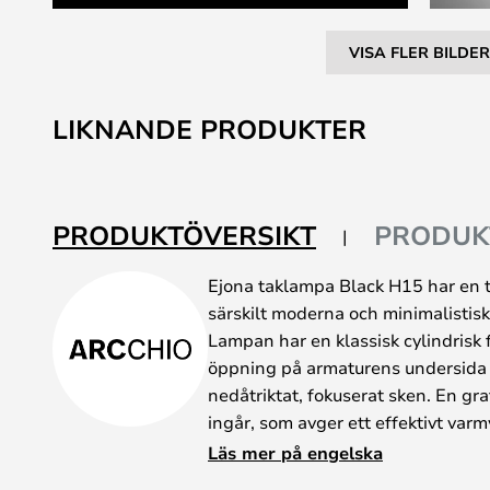
VISA FLER BILDER
Hoppa
till
LIKNANDE PRODUKTER
början
av
bildgalleriet
PRODUKTÖVERSIKT
PRODUK
Ejona taklampa Black H15 har en 
särskilt moderna och minimalistisk
Lampan har en klassisk cylindrisk f
öppning på armaturens undersida gör
nedåtriktat, fokuserat sken. En gr
ingår, som avger ett effektivt varm
behaglig färgton som avslappnar ö
Läs mer på engelska
pendelbelysning till det perfekta 