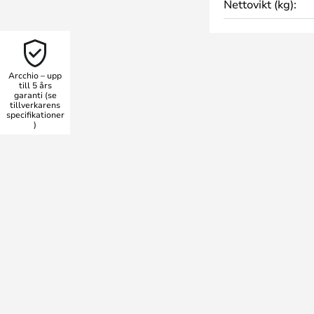
Nettovikt (kg):
vanför diskar, mindre bord och
 behövs.
utseendet lite kan du använda
 leveransen. Reflektorn har en
Arcchio – upp
ysig belysningseffekt med varma
till 5 års
garanti (se
tillverkarens
r och versioner..
specifikationer
)