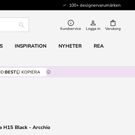
100+ designervarumärken
SÖK
Kundservice
Logga in
Varukorg
S
INSPIRATION
NYHETER
REA
D:
BEST
KOPIERA
a H15 Black - Arcchio