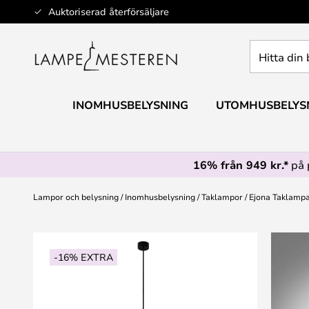
Hoppa
Auktoriserad återförsäljare
till
innehållet
Hitta
din
belysning
INOMHUSBELYSNING
UTOMHUSBELYS
16% från 949 kr.*
på 
Lampor och belysning
Inomhusbelysning
Taklampor
Ejona Taklampa
Hoppa
till
-16% EXTRA
slutet
av