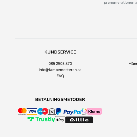
prenumerationen ant
KUNDSERVICE
085 2503 870
Månda
info@lampemesteren.se
FAQ
BETALNINGSMETODER