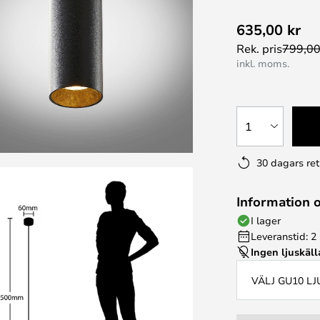
635,00 kr
Rek. pris
799,00
inkl. moms.
1
30 dagars ret
Information 
I lager
Leveranstid: 2
Ingen ljuskäll
VÄLJ GU10 L