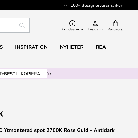
100+ designervarumärken
SÖK
Kundservice
Logga in
Varukorg
S
INSPIRATION
NYHETER
REA
D:
BEST
KOPIERA
 Ytmonterad spot 2700K Rose Guld - Antidark