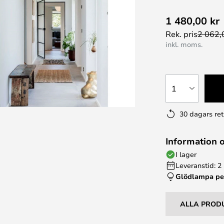
1 480,00 kr
Rek. pris
2 062,
inkl. moms.
1
30 dagars ret
Information 
I lager
Leveranstid: 2
Glödlampa p
ALLA PROD