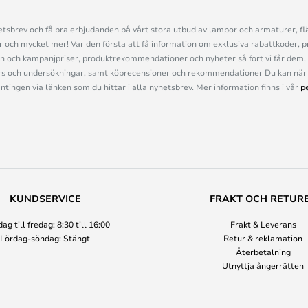
sbrev och få bra erbjudanden på vårt stora utbud av lampor och armaturer, flä
och mycket mer! Var den första att få information om exklusiva rabattkoder, p
n och kampanjpriser, produktrekommendationer och nyheter så fort vi får dem, 
s och undersökningar, samt köprecensioner och rekommendationer Du kan när 
ingen via länken som du hittar i alla nyhetsbrev. Mer information finns i vår
p
KUNDSERVICE
FRAKT OCH RETUR
g till fredag: 8:30 till 16:00
Frakt & Leverans
Lördag-söndag: Stängt
Retur & reklamation
Återbetalning
Utnyttja ångerrätten