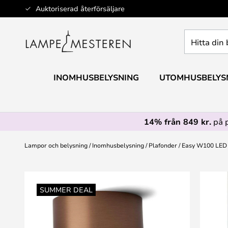
Hoppa
Auktoriserad återförsäljare
till
innehållet
Hitta
din
belysning
INOMHUSBELYSNING
UTOMHUSBELYS
14% från 849 kr.
på 
Lampor och belysning
Inomhusbelysning
Plafonder
Easy W100 LED 
Hoppa
till
SUMMER DEAL
slutet
av