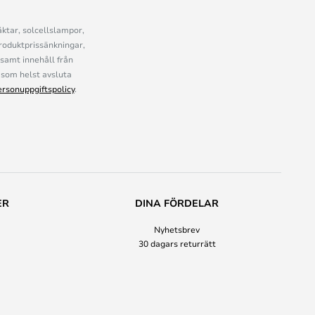
ktar, solcellslampor,
roduktprissänkningar,
samt innehåll från
som helst avsluta
ersonuppgiftspolicy
.
ER
DINA FÖRDELAR
Nyhetsbrev
30 dagars returrätt