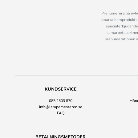
Prenumerera på nyhet
smarta hemprodukter 
specialerbjudande
samarbetspartner
prenumerationen ant
KUNDSERVICE
085 2503 870
Månda
info@lampemesteren.se
FAQ
BETALNINGSMETODER