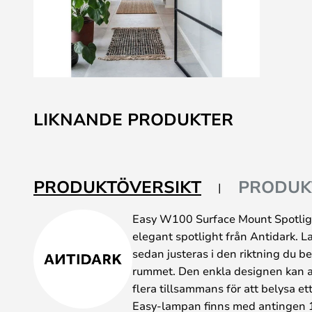
Hoppa
till
LIKNANDE PRODUKTER
början
av
bildgalleriet
PRODUKTÖVERSIKT
PRODUK
Easy W100 Surface Mount Spotligh
elegant spotlight från Antidark. 
sedan justeras i den riktning du be
rummet. Den enkla designen kan a
flera tillsammans för att belysa et
Easy-lampan finns med antingen 1,