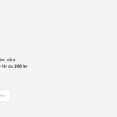
er, våra
 får du
200 kr
 NU