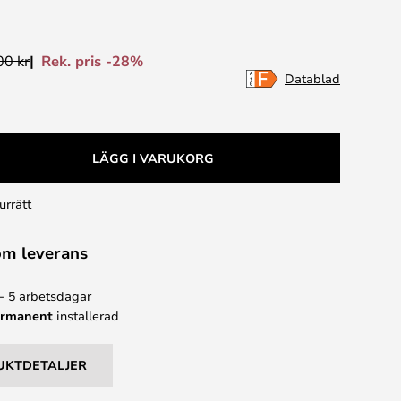
Rek. pris -28%
00 kr
Datablad
LÄGG I VARUKORG
urrätt
om leverans
 - 5 arbetsdagar
ermanent
installerad
UKTDETALJER