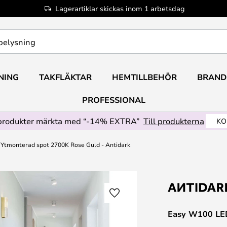
Lagerartiklar skickas inom 1 arbetsdag
NING
TAKFLÄKTAR
HEMTILLBEHÖR
BRAND
PROFESSIONAL
produkter märkta med “-14% EXTRA”
Till produkterna
KO
Ytmonterad spot 2700K Rose Guld - Antidark
Easy W100 LED