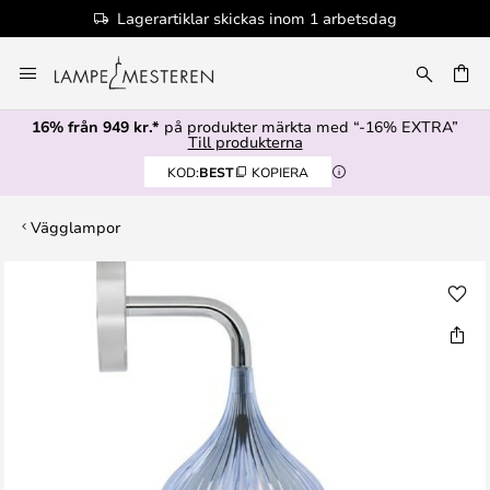
Lagerartiklar skickas inom 1 arbetsdag
Hoppa
till
innehållet
16% från 949 kr.*
på produkter märkta med “-16% EXTRA”
Till produkterna
KOD:
BEST
KOPIERA
Vägglampor
Hoppa
till
slutet
av
bildgalleriet