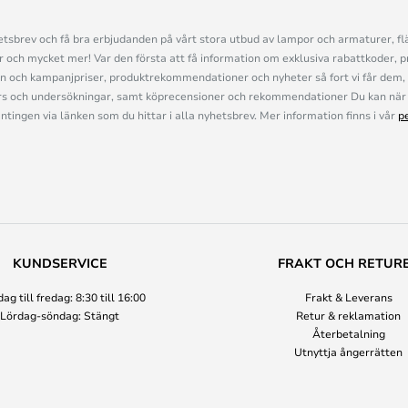
sbrev och få bra erbjudanden på vårt stora utbud av lampor och armaturer, flä
och mycket mer! Var den första att få information om exklusiva rabattkoder, p
n och kampanjpriser, produktrekommendationer och nyheter så fort vi får dem, 
s och undersökningar, samt köprecensioner och rekommendationer Du kan när 
ingen via länken som du hittar i alla nyhetsbrev. Mer information finns i vår
p
KUNDSERVICE
FRAKT OCH RETUR
g till fredag: 8:30 till 16:00
Frakt & Leverans
Lördag-söndag: Stängt
Retur & reklamation
Återbetalning
Utnyttja ångerrätten