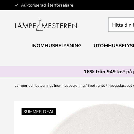
Hoppa
Auktoriserad återförsäljare
till
innehållet
Hitta
din
belysning
INOMHUSBELYSNING
UTOMHUSBELYS
16% från 949 kr.*
på 
Lampor och belysning
Inomhusbelysning
Spotlights
Inbyggdasspot
Hoppa
till
SUMMER DEAL
slutet
av