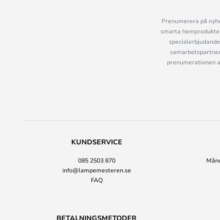
Prenumerera på nyhet
smarta hemprodukter 
specialerbjudande
samarbetspartner
prenumerationen ant
KUNDSERVICE
085 2503 870
Månda
info@lampemesteren.se
FAQ
BETALNINGSMETODER