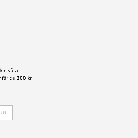
er, våra
 får du
200 kr
 NU