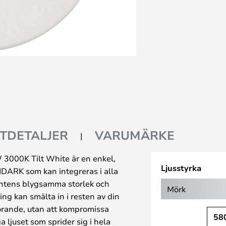
TDETALJER
VARUMÄRKE
3000K Tilt White är en enkel,
Ljusstyrka
TIDARK som kan integreras i alla
ghtens blygsamma storlek och
Mörk
ng kan smälta in i resten av din
törande, utan att kompromissa
58
ljuset som sprider sig i hela