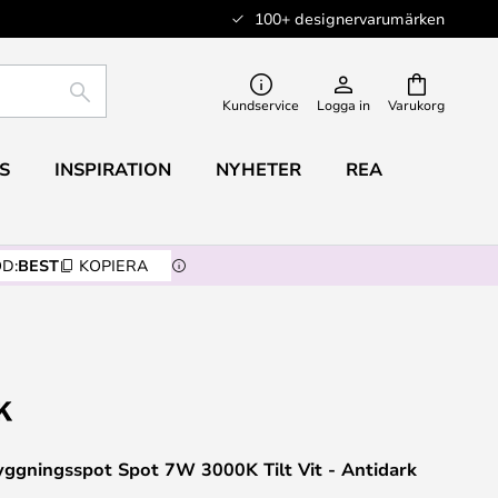
100+ designervarumärken
SÖK
Kundservice
Logga in
Varukorg
S
INSPIRATION
NYHETER
REA
D:
BEST
KOPIERA
yggningsspot Spot 7W 3000K Tilt Vit - Antidark