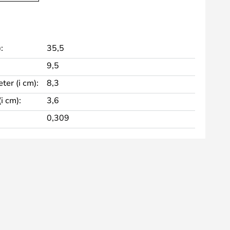
:
35,5
9,5
er (i cm):
8,3
i cm):
3,6
0,309