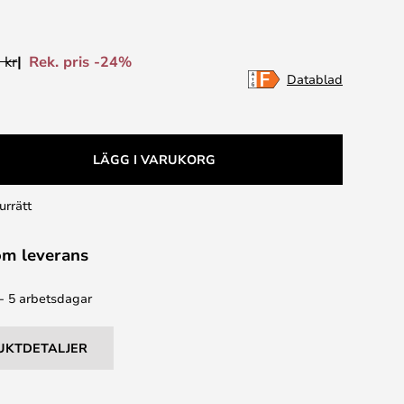
Rek. pris -24%
 kr
Datablad
LÄGG I VARUKORG
urrätt
om leverans
 - 5 arbetsdagar
UKTDETALJER