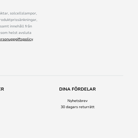
ktar, solcellslampor,
roduktprissänkningar,
samt innehåll från
som helst avsluta
ersonuppgiftspolicy
.
ER
DINA FÖRDELAR
Nyhetsbrev
30 dagars returrätt