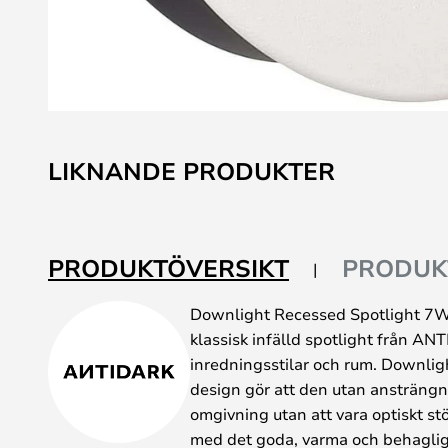
Hoppa
till
LIKNANDE PRODUKTER
början
av
bildgalleriet
PRODUKTÖVERSIKT
PRODUK
Downlight Recessed Spotlight 7W 
klassisk infälld spotlight från AN
inredningsstilar och rum. Downli
design gör att den utan ansträngni
omgivning utan att vara optiskt s
med det goda, varma och behagliga 