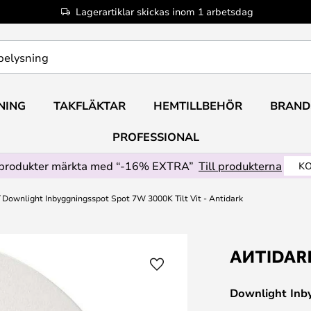
Lagerartiklar skickas inom 1 arbetsdag
NING
TAKFLÄKTAR
HEMTILLBEHÖR
BRAND
PROFESSIONAL
produkter märkta med “-16% EXTRA”
Till produkterna
KO
Downlight Inbyggningsspot Spot 7W 3000K Tilt Vit - Antidark
Downlight Inb