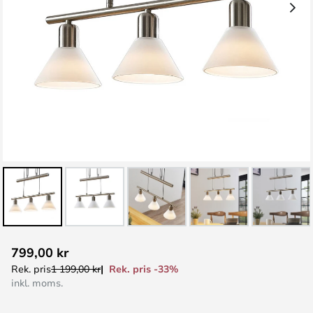
Hoppa
799,00 kr
till
Rek. pris -33%
Rek. pris
1 199,00 kr
början
inkl. moms.
av
bildgalleriet