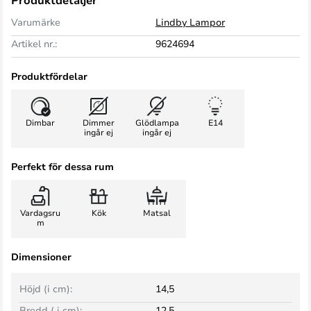
Produktdetaljer
Varumärke
Lindby Lampor
Artikel nr.:
9624694
Produktfördelar
Dimbar
Dimmer
Glödlampa
E14
ingår ej
ingår ej
Perfekt för dessa rum
Vardagsru
Kök
Matsal
m
Dimensioner
Höjd (i cm):
14,5
Bredd ( i cm):
12,5