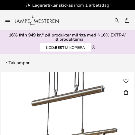
Lagerartiklar skickas inom 1 arbetsdag
Hoppa
till
innehållet
16% från 949 kr.*
på produkter märkta med “-16% EXTRA”
Till produkterna
KOD:
BEST
KOPIERA
Taklampor
Hoppa
till
slutet
av
bildgalleriet