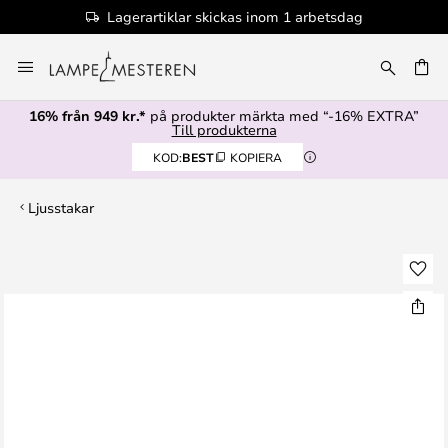
Lagerartiklar skickas inom 1 arbetsdag
Hoppa
till
innehållet
16% från 949 kr.*
på produkter märkta med “-16% EXTRA”
Till produkterna
KOD:
BEST
KOPIERA
Ljusstakar
Hoppa
till
slutet
av
bildgalleriet