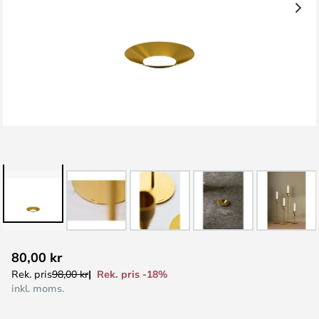
Hoppa
80,00 kr
till
Rek. pris -18%
Rek. pris
98,00 kr
början
inkl. moms.
av
bildgalleriet