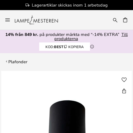
Lagerartiklar skickas inom 1 arbetsdag
Hoppa
till
innehållet
14% från 849 kr.
på produkter märkta med “-14% EXTRA”
Till
produkterna
KOD:
BEST
KOPIERA
Plafonder
Hoppa
till
slutet
av
bildgalleriet