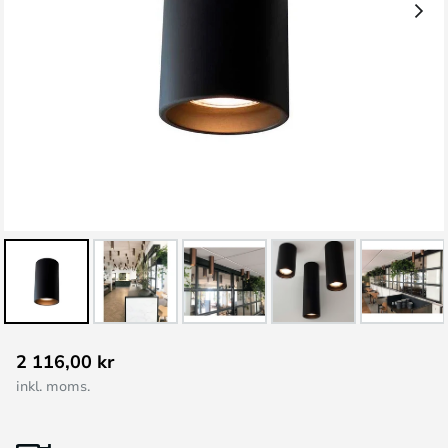
Hoppa
2 116,00 kr
till
inkl. moms.
början
av
bildgalleriet