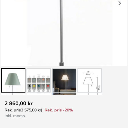
Hoppa
2 860,00 kr
till
Rek. pris -20%
Rek. pris
3 575,00 kr
början
inkl. moms.
av
bildgalleriet