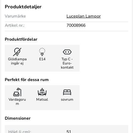
Produktdetaljer
Varumärke
Luceplan Lampor
Artikel nr.:
70008966
Produktfördelar
Glödlampa
E14
Typ C -
ingår ej
Euro-
kontakt
Perfekt för dessa rum
Vardagsru
Matsal
sovrum
m
Dimensioner
Höjd (i cm):
51