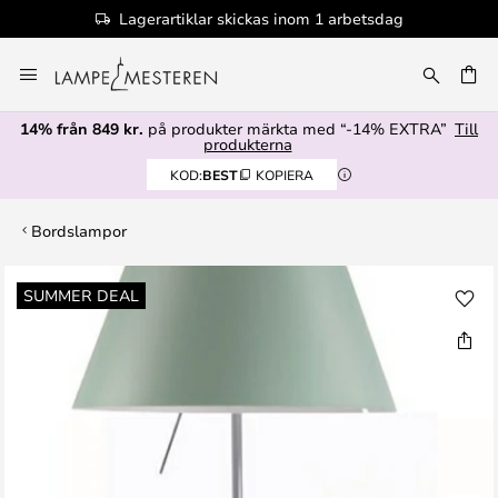
Lagerartiklar skickas inom 1 arbetsdag
Hoppa
till
innehållet
14% från 849 kr.
på produkter märkta med “-14% EXTRA”
Till
produkterna
KOD:
BEST
KOPIERA
Bordslampor
Hoppa
SUMMER DEAL
till
slutet
av
bildgalleriet