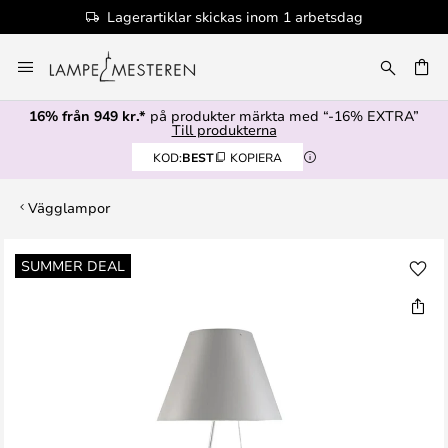
Lagerartiklar skickas inom 1 arbetsdag
Hoppa
till
innehållet
16% från 949 kr.*
på produkter märkta med “-16% EXTRA”
Till produkterna
KOD:
BEST
KOPIERA
Vägglampor
Hoppa
SUMMER DEAL
till
slutet
av
bildgalleriet