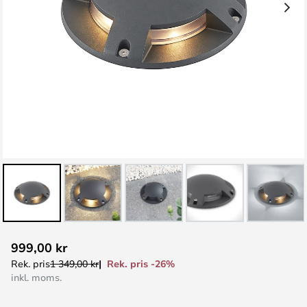
Hoppa
999,00 kr
till
Rek. pris -26%
Rek. pris
1 349,00 kr
början
inkl. moms.
av
bildgalleriet