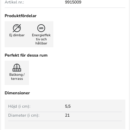
Artikel nr.:
9915009
Produktfördelar
Ej dimbar
Energieffek
tiv och
hållbar
Perfekt för dessa rum
Balkong /
terrass
Dimensioner
Höjd (i cm):
5,5
Diameter (i cm):
21