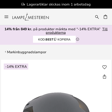
Lagerartiklar skickas inom 1 arbetsdag
Hoppa
till
innehållet
14% från 849 kr.
på produkter märkta med “-14% EXTRA”
Till
produkterna
KOD:
BEST
KOPIERA
Markinbyggnadslampor
Hoppa
-14% EXTRA
till
slutet
av
bildgalleriet