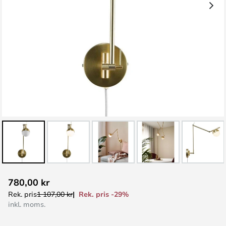
Hoppa
780,00 kr
till
Rek. pris -29%
Rek. pris
1 107,00 kr
början
inkl. moms.
av
bildgalleriet