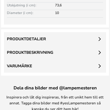
Utskjutning (i cm):
73,6
Diameter (i cm):
10
PRODUKTDETALJER
PRODUKTBESKRIVNING
VARUMÄRKE
Dela dina bilder med @lampemesteren
Inspirera och låt dig inspireras, från ett unikt hem till ett
annat. Tagga dina bilder med #yesLampemesteren så
kanske du ser ditt hem här!