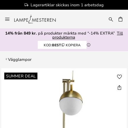
Lagerartiklar skickas inom 1 arbetsdag
Hoppa
till
innehållet
14% från 849 kr.
på produkter märkta med “-14% EXTRA”
Till
produkterna
KOD:
BEST
KOPIERA
Vägglampor
Hoppa
SUMMER DEAL
till
slutet
av
bildgalleriet