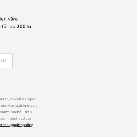
er, våra
 får du
200 kr
 NU
ktar, solcellslampor,
roduktprissänkningar,
samt innehåll från
som helst avsluta
ersonuppgiftspolicy
.