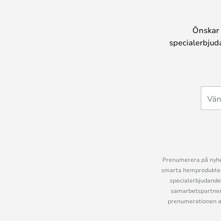
Önskar 
specialerbjud
Prenumerera på nyhet
smarta hemprodukter 
specialerbjudande
samarbetspartner
prenumerationen ant