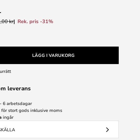
r
Rek. pris -31%
,00 kr
LÄGG I VARUKORG
urrätt
om leverans
 - 6 arbetsdagar
t för stort gods inklusive moms
a
ingår
USKÄLLA