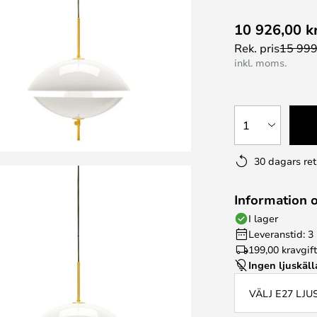
10 926,00 k
Rek. pris
15 999
inkl. moms.
1
30 dagars ret
Information 
I lager
Leveranstid: 3
199,00 kr
avgif
Ingen ljuskäll
VÄLJ E27 LJ