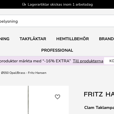
Lagerartiklar skickas inom 1 arbetsdag
NING
TAKFLÄKTAR
HEMTILLBEHÖR
BRAND
PROFESSIONAL
produkter märkta med “-16% EXTRA”
Till produkterna
KO
Ø550 Opal/Brass - Fritz Hansen
Clam Taklampa