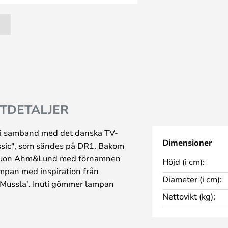
TDETALJER
i samband med det danska TV-
Dimensioner
sic", som sändes på DR1. Bakom
nduon Ahm&Lund med förnamnen
Höjd (i cm):
ampan med inspiration från
Diameter (i cm):
'Mussla'. Inuti gömmer lampan
Nettovikt (kg):
i höjd för att öka mellanrummet
den är helt stängd ger lampan