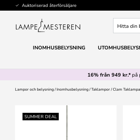
Hoppa
Auktoriserad återförsäljare
till
innehållet
Hitta
din
belysning
INOMHUSBELYSNING
UTOMHUSBELYS
16% från 949 kr.*
på 
Lampor och belysning
Inomhusbelysning
Taklampor
Clam Taklampa 
Hoppa
till
SUMMER DEAL
slutet
av