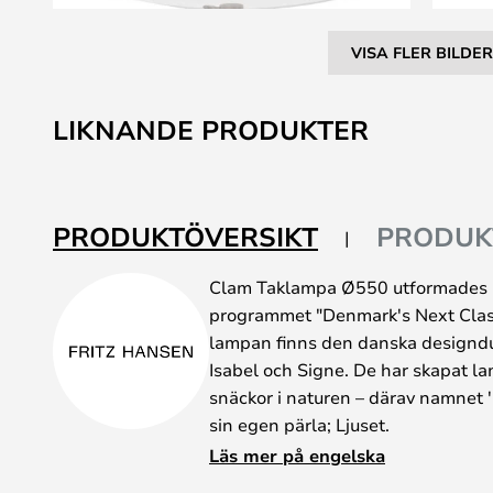
VISA FLER BILDER
Hoppa
till
LIKNANDE PRODUKTER
början
av
bildgalleriet
PRODUKTÖVERSIKT
PRODUK
Clam Taklampa Ø550 utformades 
programmet "Denmark's Next Clas
lampan finns den danska desig
Isabel och Signe. De har skapat l
snäckor i naturen – därav namnet 
sin egen pärla; Ljuset.
Lampans nedre skärm kan justeras 
Läs mer på engelska
mellan de två bildskärmarna. När 