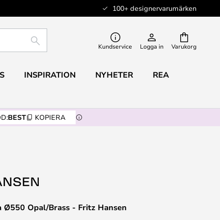
100+ designervarumärken
SÖK
Kundservice
Logga in
Varukorg
S
INSPIRATION
NYHETER
REA
D:
BEST
KOPIERA
 Ø550 Opal/Brass - Fritz Hansen