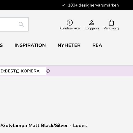
100+ designervarumärken
SÖK
Kundservice
Logga in
Varukorg
S
INSPIRATION
NYHETER
REA
D:
BEST
KOPIERA
/Golvlampa Matt Black/Silver - Lodes