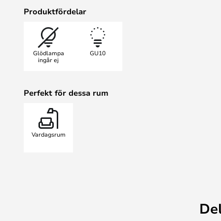
Lamphuvudets enkla cylindriska f
Produktfördelar
lampan kompletterar det färgade rep
Den supermoderna och flexibla Cim
kontroll över belysningen i rumme
Glödlampa
GU10
estetik ett slående intryck i alla ru
ingår ej
.
Perfekt för dessa rum
Vardagsrum
De