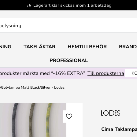
Lagerartiklar skickas inom 1 arbetsdag
NING
TAKFLÄKTAR
HEMTILLBEHÖR
BRAND
PROFESSIONAL
produkter märkta med “-16% EXTRA”
Till produkterna
KO
Golvlampa Matt Black/Silver - Lodes
Cima Taklampa