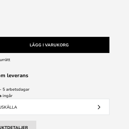
LÄGG I VARUKORG
urrätt
om leverans
 - 5 arbetsdagar
a
ingår
JUSKÄLLA
UKTDETALJER