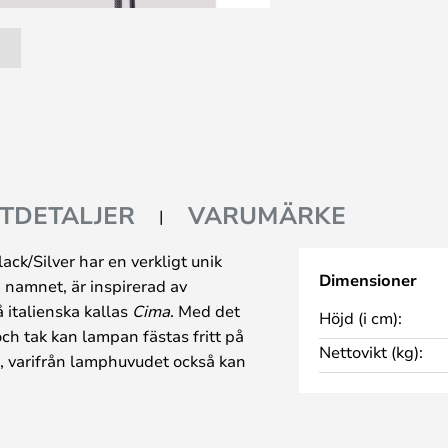
TDETALJER
VARUMÄRKE
ck/Silver har en verkligt unik
Dimensioner
 namnet, är inspirerad av
italienska kallas
Cima
. Med det
Höjd (i cm):
och tak kan lampan fästas fritt på
Nettovikt (kg):
, varifrån lamphuvudet också kan
lt att hantera eventuellt
der kan dra nytta av en Cima.