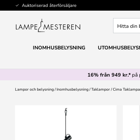
Hoppa
Auktoriserad återförsäljare
till
innehållet
Hitta
din
belysning
INOMHUSBELYSNING
UTOMHUSBELYS
16% från 949 kr.*
på 
Lampor och belysning
Inomhusbelysning
Taklampor
Cima Taklampa/
Hoppa
till
slutet
av