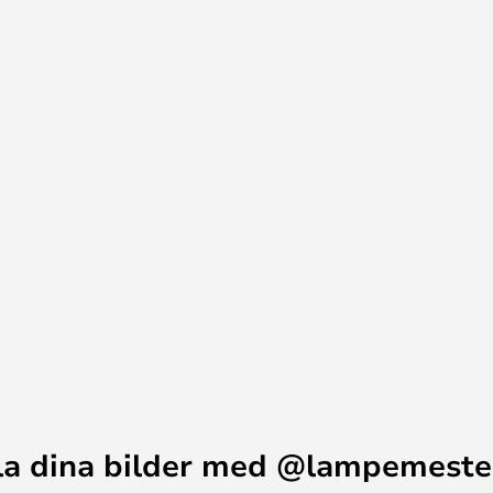
orm och andra mörka element i
et, som finns i tre olika färger.
a ger alltså en hög grad av
t och ger med sin unika nautiska
m.
la dina bilder med @lampemeste