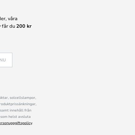
er, våra
 får du
200 kr
 NU
ktar, solcellslampor,
roduktprissänkningar,
samt innehåll från
som helst avsluta
ersonuppgiftspolicy
.