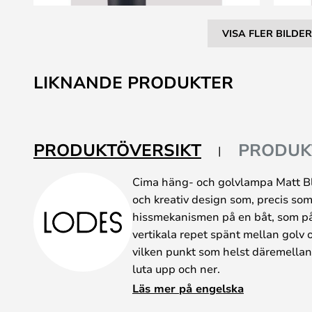
VISA FLER BILDER
Hoppa
till
LIKNANDE PRODUKTER
början
av
bildgalleriet
PRODUKTÖVERSIKT
PRODUK
Cima häng- och golvlampa Matt Bla
och kreativ design som, precis som
hissmekanismen på en båt, som på 
vertikala repet spänt mellan golv 
vilken punkt som helst däremellan
luta upp och ner.
Den smarta motvikten gör det enke
Läs mer på engelska
överflödigt rep, så rum av alla höj