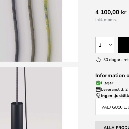
4 100,00 kr
inkl. moms.
1
30 dagars ret
Information 
I lager
Leveranstid: 2
Ingen ljuskäll
VÄLJ GU10 L
ALLA PROD