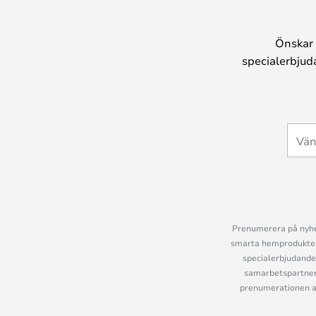
Önskar 
specialerbjud
Prenumerera på nyhet
smarta hemprodukter 
specialerbjudande
samarbetspartner
prenumerationen ant