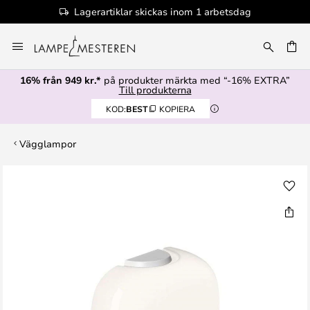
Lagerartiklar skickas inom 1 arbetsdag
Hoppa
till
innehållet
16% från 949 kr.*
på produkter märkta med “-16% EXTRA”
Till produkterna
KOD:
BEST
KOPIERA
Vägglampor
Hoppa
till
slutet
av
bildgalleriet