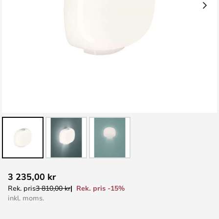
Hoppa
3 235,00 kr
till
Rek. pris -15%
Rek. pris
3 810,00 kr
början
inkl. moms.
av
bildgalleriet