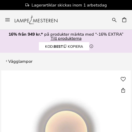
Lagerartiklar skickas inom 1 arbetsdag
Hoppa
till
innehållet
16% från 949 kr.*
på produkter märkta med “-16% EXTRA”
Till produkterna
KOD:
BEST
KOPIERA
Vägglampor
Hoppa
till
slutet
av
bildgalleriet