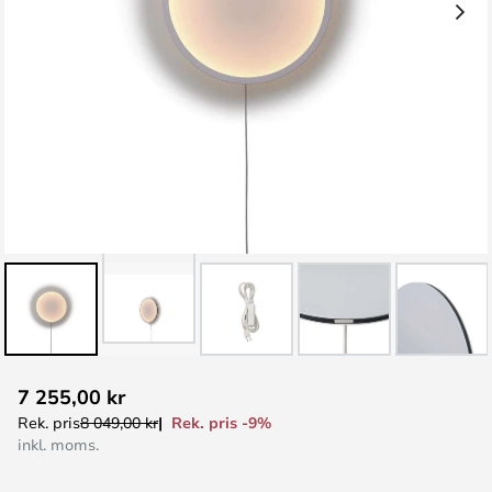
Hoppa
7 255,00 kr
till
Rek. pris -9%
Rek. pris
8 049,00 kr
början
inkl. moms.
av
bildgalleriet