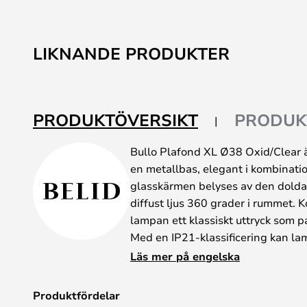
LIKNANDE PRODUKTER
PRODUKTÖVERSIKT
PRODUK
Bullo Plafond XL Ø38 Oxid/Clear ä
en metallbas, elegant i kombinat
glasskärmen belyses av den dolda l
diffust ljus 360 grader i rummet. 
lampan ett klassiskt uttryck som pa
Med en IP21-klassificering kan 
den placeras minst 0,6 meter frå
Läs mer på engelska
diskbänken. Den tidlösa lampan g
oavsett om du använder den i bad
Produktfördelar