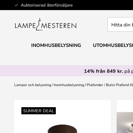
Hoppa
Auktoriserad återförsäljare
till
innehållet
Hitta
din
belysning
INOMHUSBELYSNING
UTOMHUSBELYS
14% från 849 kr.
på 
Lampor och belysning
Inomhusbelysning
Plafonder
Bullo Plafond X
Hoppa
till
SUMMER DEAL
slutet
av