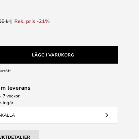
Rek. pris -21%
00 kr
LÄGG I VARUKORG
urrätt
om leverans
- 7 veckor
a
ingår
USKÄLLA
UKTDETALJER