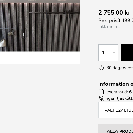
2 755,00 kr
Rek. pris
3 499,
inkl. moms.
1
30 dagars ret
Information 
Leveranstid: 6 
Ingen ljuskäll
VÄLJ E27 LJ
ALLA PROD