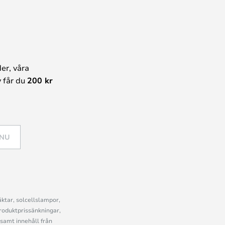
er, våra
 får du
200 kr
 NU
ktar, solcellslampor,
roduktprissänkningar,
samt innehåll från