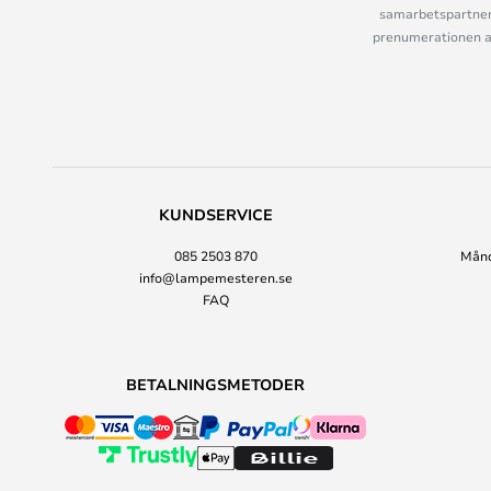
samarbetspartner
prenumerationen ant
KUNDSERVICE
085 2503 870
Månda
info@lampemesteren.se
FAQ
BETALNINGSMETODER