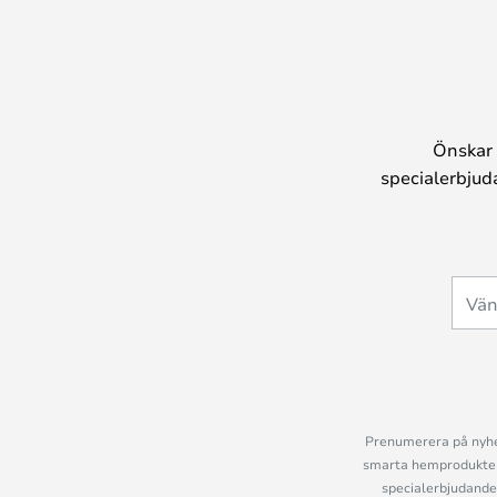
Önskar 
specialerbjud
Prenumerera på nyhet
smarta hemprodukter 
specialerbjudande