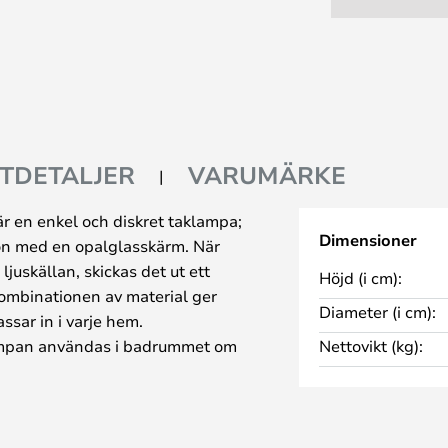
TDETALJER
VARUMÄRKE
r en enkel och diskret taklampa;
Dimensioner
ion med en opalglasskärm. När
juskällan, skickas det ut ett
Höjd (i cm):
Kombinationen av material ger
Diameter (i cm):
ssar in i varje hem.
lampan användas i badrummet om
Nettovikt (kg):
n duschen/badkaret och
er en bekväm rumsbelysning,
rummet, hallen eller sovrummet.