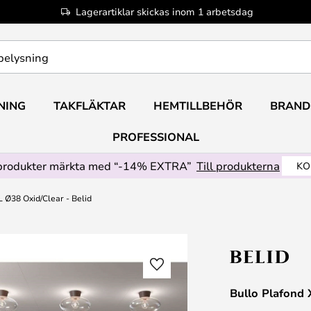
Lagerartiklar skickas inom 1 arbetsdag
NING
TAKFLÄKTAR
HEMTILLBEHÖR
BRAND
PROFESSIONAL
produkter märkta med “-14% EXTRA”
Till produkterna
KO
L Ø38 Oxid/Clear - Belid
Bullo Plafond 