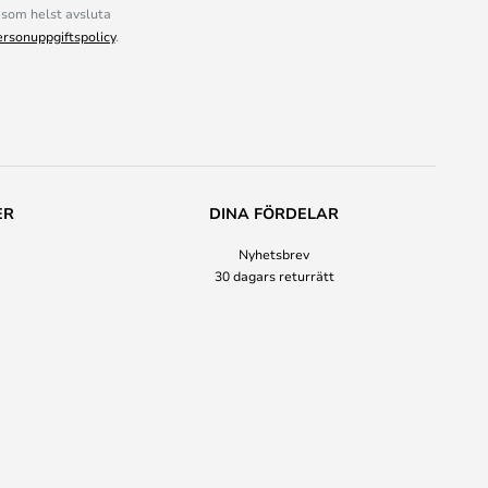
som helst avsluta
ersonuppgiftspolicy
.
ER
DINA FÖRDELAR
Nyhetsbrev
30 dagars returrätt