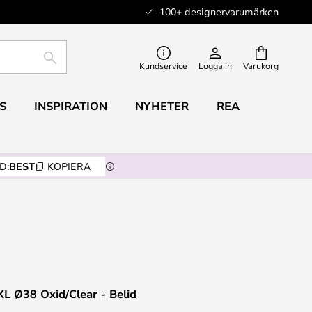
100+ designervarumärken
SÖK
Kundservice
Logga in
Varukorg
S
INSPIRATION
NYHETER
REA
D:
BEST
KOPIERA
XL Ø38 Oxid/Clear - Belid