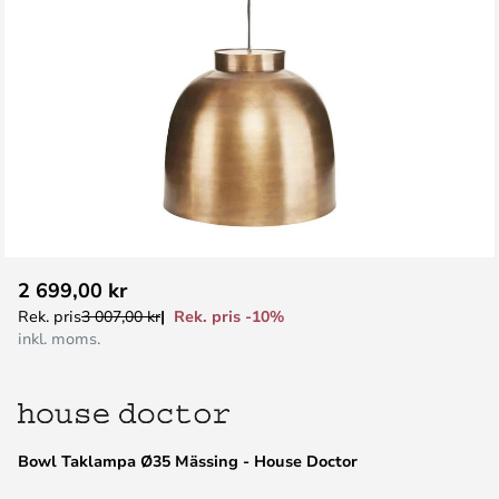
Hoppa
2 699,00 kr
till
Rek. pris -10%
Rek. pris
3 007,00 kr
början
inkl. moms.
av
bildgalleriet
Bowl Taklampa Ø35 Mässing - House Doctor