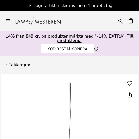
Lagerartiklar skickas inom 1 arbetsdag
Hoppa
till
innehållet
14% från 849 kr.
på produkter märkta med “-14% EXTRA”
Till
produkterna
KOD:
BEST
KOPIERA
Taklampor
Hoppa
till
slutet
av
bildgalleriet