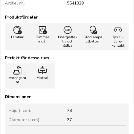
Artikel nr.:
5541029
Produktfördelar
Dimbar
Dimmer
Energieffek
Glödlampa
Typ C -
ingår
tiv och
utbytbar
Euro-
hållbar
kontakt
Perfekt för dessa rum
Vardagsru
Matsal
m
Dimensioner
Höjd (i cm):
78
Diameter (i cm):
37