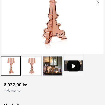
Hoppa
6 937,00 kr
till
inkl. moms.
början
av
bildgalleriet