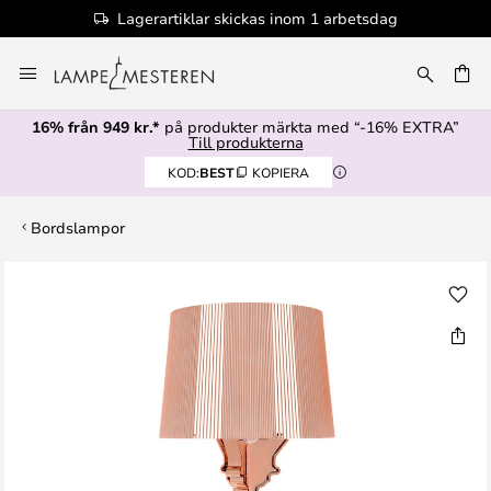
Lagerartiklar skickas inom 1 arbetsdag
Hoppa
till
innehållet
16% från 949 kr.*
på produkter märkta med “-16% EXTRA”
Till produkterna
KOD:
BEST
KOPIERA
Bordslampor
Hoppa
till
slutet
av
bildgalleriet