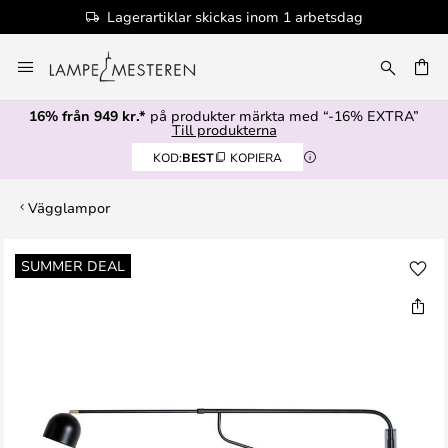
Lagerartiklar skickas inom 1 arbetsdag
Hoppa
till
innehållet
16% från 949 kr.*
på produkter märkta med “-16% EXTRA”
Till produkterna
KOD:
BEST
KOPIERA
Vägglampor
Hoppa
SUMMER DEAL
till
slutet
av
bildgalleriet