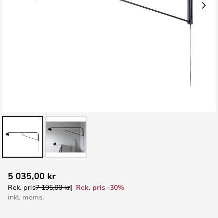
Hoppa
5 035,00 kr
till
Rek. pris -30%
Rek. pris
7 195,00 kr
början
inkl. moms.
av
bildgalleriet