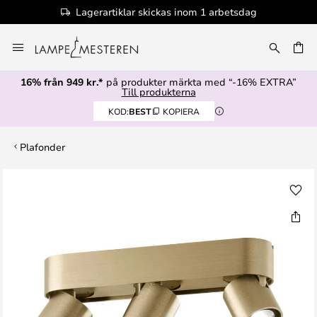
Lagerartiklar skickas inom 1 arbetsdag
Hoppa
till
innehållet
16% från 949 kr.*
på produkter märkta med “-16% EXTRA”
Till produkterna
KOD:
BEST
KOPIERA
Plafonder
Hoppa
till
slutet
av
bildgalleriet