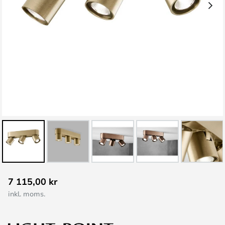
Hoppa
7 115,00 kr
till
inkl. moms.
början
av
bildgalleriet