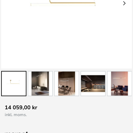
Hoppa
14 059,00 kr
till
inkl. moms.
början
av
bildgalleriet