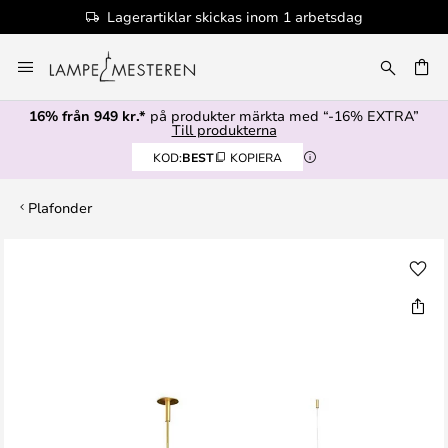
Lagerartiklar skickas inom 1 arbetsdag
Hoppa
till
innehållet
16% från 949 kr.*
på produkter märkta med “-16% EXTRA”
Till produkterna
KOD:
BEST
KOPIERA
Plafonder
Hoppa
till
slutet
av
bildgalleriet