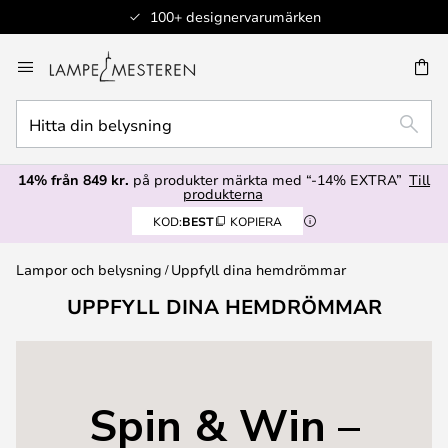
100+ designervarumärken
Hoppa
till
innehållet
Hitta
SÖK
din
belysning
14% från 849 kr.
på produkter märkta med “-14% EXTRA”
Till
produkterna
KOD:
BEST
KOPIERA
Lampor och belysning
Uppfyll dina hemdrömmar
UPPFYLL DINA HEMDRÖMMAR