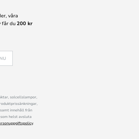
er, våra
 får du
200 kr
 NU
ktar, solcellslampor,
roduktprissänkningar,
samt innehåll från
som helst avsluta
ersonuppgiftspolicy
.