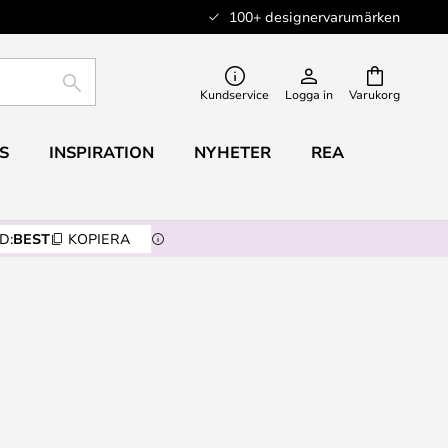
100+ designervarumärken
SÖK
Kundservice
Logga in
Varukorg
S
INSPIRATION
NYHETER
REA
D:
BEST
KOPIERA