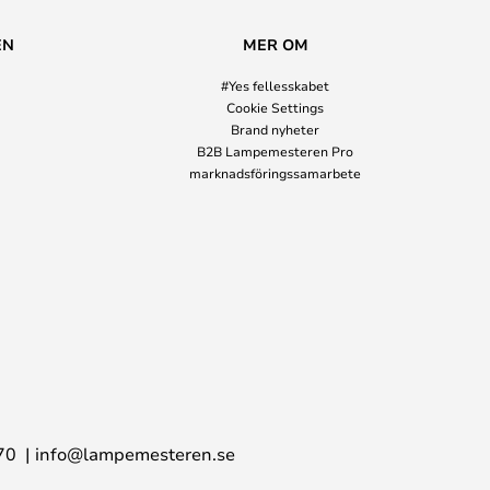
EN
MER OM
#Yes fellesskabet
Cookie Settings
Brand nyheter
B2B Lampemesteren Pro
marknadsföringssamarbete
70
info@lampemesteren.se