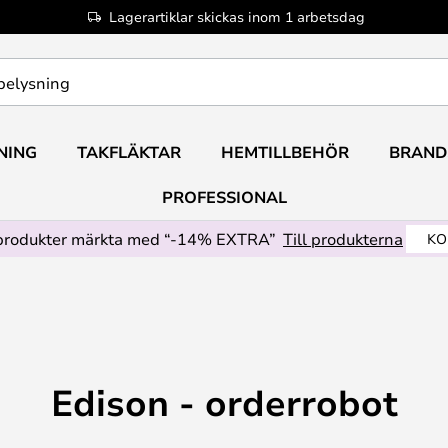
Lagerartiklar skickas inom 1 arbetsdag
NING
TAKFLÄKTAR
HEMTILLBEHÖR
BRAND
PROFESSIONAL
produkter märkta med “-14% EXTRA”
Till produkterna
KO
Edison - orderrobot