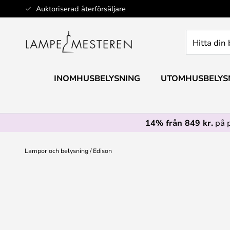
Hoppa
Auktoriserad återförsäljare
till
innehållet
Hitta
din
belysning
INOMHUSBELYSNING
UTOMHUSBELYS
14% från 849 kr.
på 
Lampor och belysning
Edison