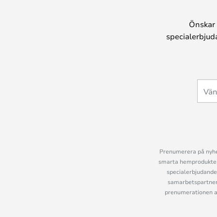
Önskar 
specialerbjud
Prenumerera på nyhet
smarta hemprodukter 
specialerbjudande
samarbetspartner
prenumerationen ant