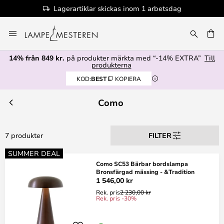
Lagerartiklar skickas inom 1 arbetsdag
Hoppa
till
innehållet
14% från 849 kr.
på produkter märkta med “-14% EXTRA”
Till
produkterna
KOD:
BEST
KOPIERA
Como
7 produkter
FILTER
SUMMER DEAL
Como SC53 Bärbar bordslampa
Bronsfärgad mässing - &Tradition
1 546,00 kr
Rek. pris
2 230,00 kr
Rek. pris -30%