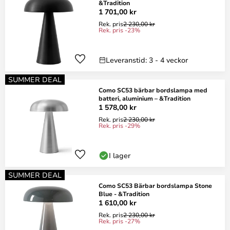
&Tradition
1 701,00 kr
Rek. pris
2 230,00 kr
Rek. pris -23%
Leveranstid: 3 - 4 veckor
SUMMER DEAL
Como SC53 bärbar bordslampa med
batteri, aluminium – &Tradition
1 578,00 kr
Rek. pris
2 230,00 kr
Rek. pris -29%
I lager
SUMMER DEAL
Como SC53 Bärbar bordslampa Stone
Blue - &Tradition
1 610,00 kr
Rek. pris
2 230,00 kr
Rek. pris -27%