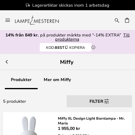
Lagerartiklar skickas inom 1 arbetsdag
Hoppa
till
innehållet
14% från 849 kr.
på produkter märkta med “-14% EXTRA”
Till
produkterna
KOD:
BEST
KOPIERA
Miffy
Produkter
Mer om Miffy
5 produkter
FILTER
Miffy XL Design Light Barnlampa - Mr.
Maria
1 955,00 kr