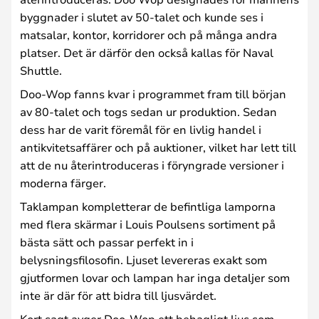
byggnader i slutet av 50-talet och kunde ses i
matsalar, kontor, korridorer och på många andra
platser. Det är därför den också kallas för Naval
Shuttle.
Doo-Wop fanns kvar i programmet fram till början
av 80-talet och togs sedan ur produktion. Sedan
dess har de varit föremål för en livlig handel i
antikvitetsaffärer och på auktioner, vilket har lett till
att de nu återintroduceras i föryngrade versioner i
moderna färger.
Taklampan kompletterar de befintliga lamporna
med flera skärmar i Louis Poulsens sortiment på
bästa sätt och passar perfekt in i
belysningsfilosofin. Ljuset levereras exakt som
gjutformen lovar och lampan har inga detaljer som
inte är där för att bidra till ljusvärdet.
Kort sagt avger Doo-Wop ett behagligt ljus som