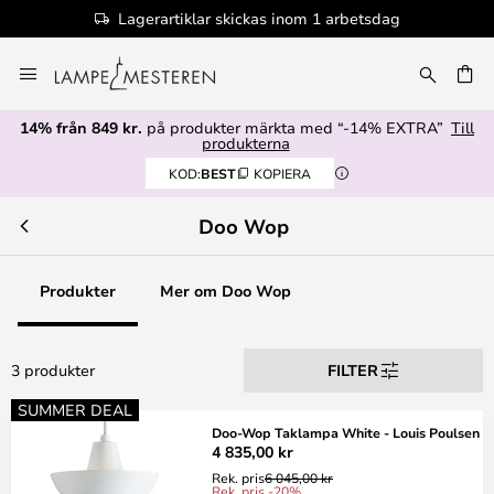
Lagerartiklar skickas inom 1 arbetsdag
Hoppa
till
innehållet
14% från 849 kr.
på produkter märkta med “-14% EXTRA”
Till
produkterna
KOD:
BEST
KOPIERA
Doo Wop
Produkter
Mer om Doo Wop
3 produkter
FILTER
SUMMER DEAL
Doo-Wop Taklampa White - Louis Poulsen
4 835,00 kr
Rek. pris
6 045,00 kr
Rek. pris -20%