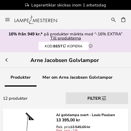
Lagerartiklar skickas inom 1 arbetsdag
Hoppa
till
innehållet
16% från 949 kr.*
på produkter märkta med “-16% EXTRA”
Till produkterna
KOD:
BEST
KOPIERA
Arne Jacobsen Golvlampor
Produkter
Mer om Arne Jacobsen Golvlampor
12 produkter
FILTER
AJ golvlampa svart - Louis Poulsen
13 395,00 kr
Rek. pris
13 545,00 kr
Rek. pris -1%