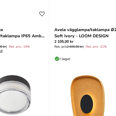
ex
Avela vägglampa/taklampa Ø
/taklampa IP65 Amber
Soft Ivory - LOOM DESIGN
2 105,00 kr
ESIGN
00 kr
Rek. pris -19%
Rek. pris
2 690,00 kr
Rek. pris -21%
ad
I lager