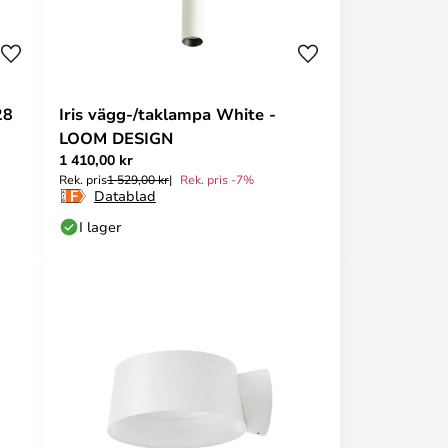
28
Iris vägg-/taklampa White -
LOOM DESIGN
1 410,00 kr
Rek. pris
1 529,00 kr
Rek. pris -7%
Datablad
I lager