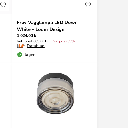
m
Frey Vägglampa LED Down
White - Loom Design
1 024,00 kr
Rek. pris
1 689,00 kr
Rek. pris -39%
Datablad
I lager