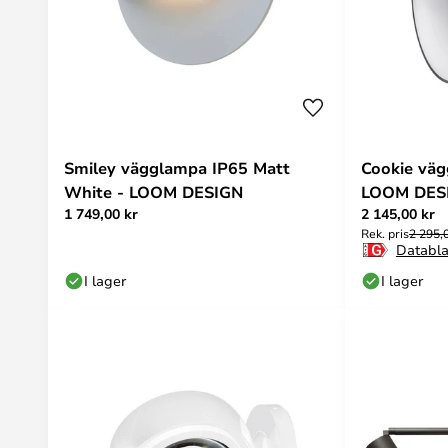
Smiley vägglampa IP65 Matt
Cookie väg
White - LOOM DESIGN
LOOM DES
1 749,00 kr
2 145,00 kr
Rek. pris
2 295,
Databl
I lager
I lager