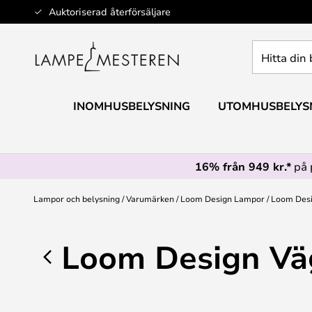
Hoppa
Auktoriserad återförsäljare
till
innehållet
Hitta
din
belysning
INOMHUSBELYSNING
UTOMHUSBELYS
16% från 949 kr.*
på 
Lampor och belysning
Varumärken
Loom Design Lampor
Loom Des
Loom Design V