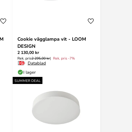
OM
Cookie vägglampa vit - LOOM
DESIGN
2 130,00 kr
Rek. pris
2 295,00 kr
Rek. pris -7%
Datablad
I lager
SUMMER DEAL