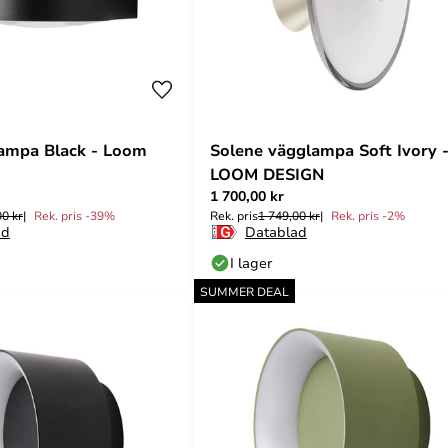
ampa Black - Loom
Solene vägglampa Soft Ivory 
LOOM DESIGN
1 700,00 kr
00 kr
Rek. pris -39%
Rek. pris
1 749,00 kr
Rek. pris -2%
ad
Datablad
I lager
SUMMER DEAL