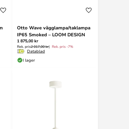
om
Otto Wave vägglampa/taklampa
IP65 Smoked – LOOM DESIGN
1 875,00 kr
Rek. pris
2 017,00 kr
Rek. pris -7%
Datablad
I lager