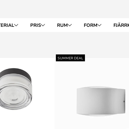
ERIAL
PRIS
RUM
FORM
FJÄRR
SUMMER DEAL