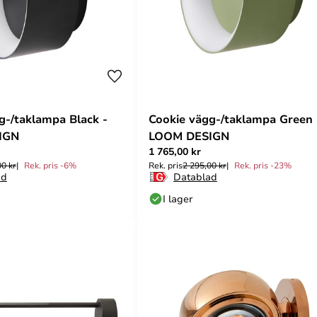
g-/taklampa Black -
Cookie vägg-/taklampa Green 
IGN
LOOM DESIGN
1 765,00 kr
00 kr
Rek. pris -6%
Rek. pris
2 295,00 kr
Rek. pris -23%
ad
Datablad
I lager