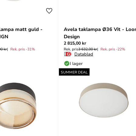
lampa matt guld -
Avela taklampa Ø36 Vit - Lo
IGN
Design
2 815,00 kr
00 kr
Rek. pris -31%
Rek. pris
3 632,00 kr
Rek. pris -22%
Datablad
I lager
SUMMER DEAL