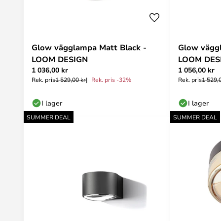
Glow vägglampa Matt Black -
Glow vägg
LOOM DESIGN
LOOM DES
1 036,00 kr
1 056,00 kr
Rek. pris
1 529,00 kr
Rek. pris -32%
Rek. pris
1 529,
I lager
I lager
SUMMER DEAL
SUMMER DEAL