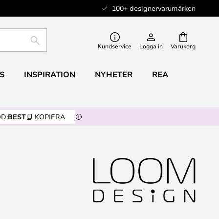
100+ designervarumärken
SÖK
Kundservice
Logga in
Varukorg
S
INSPIRATION
NYHETER
REA
D:
BEST
KOPIERA