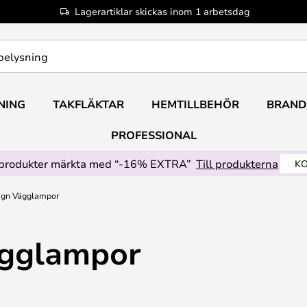
Lagerartiklar skickas inom 1 arbetsdag
NING
TAKFLÄKTAR
HEMTILLBEHÖR
BRAND
PROFESSIONAL
produkter märkta med “-16% EXTRA”
Till produkterna
KO
ign Vägglampor
ägglampor