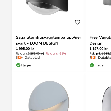
Saga utomhusvägglampa upp/ner
Frey Väggl
svart - LOOM DESIGN
Design
1 995,00 kr
1 197,00 kr
Rek. pris
2 261,00 kr
Rek. pris -11%
Rek. pris
1 985,
Datablad
Databl
I lager
I lager