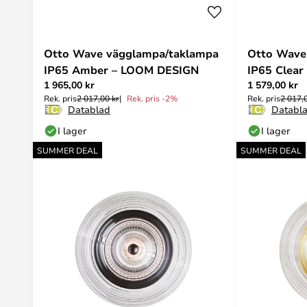
Otto Wave vägglampa/taklampa
Otto Wave
IP65 Amber – LOOM DESIGN
IP65 Clea
1 965,00 kr
1 579,00 kr
Rek. pris
2 017,00 kr
Rek. pris -2%
Rek. pris
2 017,
Datablad
Databl
I lager
I lager
SUMMER DEAL
SUMMER DEAL