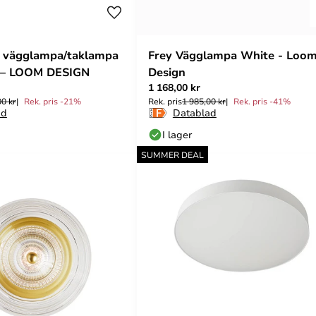
 vägglampa/taklampa
Frey Vägglampa White - Loo
r – LOOM DESIGN
Design
1 168,00 kr
00 kr
Rek. pris -21%
Rek. pris
1 985,00 kr
Rek. pris -41%
ad
Datablad
I lager
SUMMER DEAL