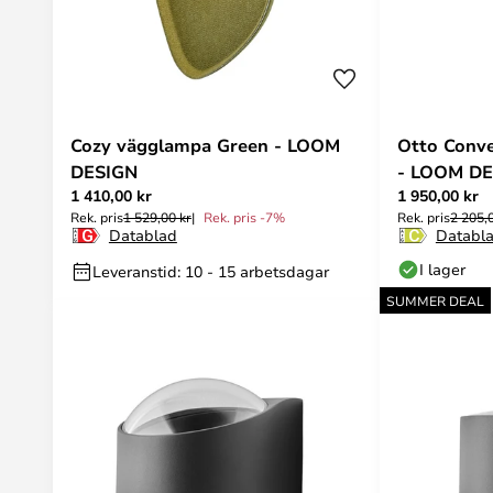
Cozy vägglampa Green - LOOM
Otto Conve
DESIGN
- LOOM D
1 410,00 kr
1 950,00 kr
Rek. pris
1 529,00 kr
Rek. pris -7%
Rek. pris
2 205,
Datablad
Databl
I lager
Leveranstid: 10 - 15 arbetsdagar
SUMMER DEAL