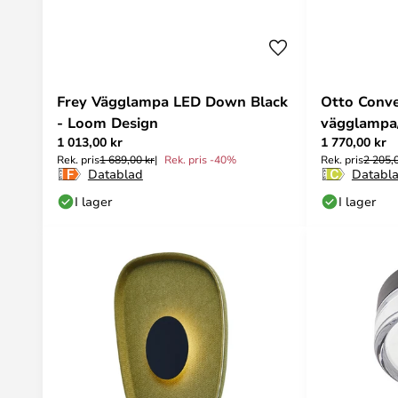
Frey Vägglampa LED Down Black
Otto Conv
- Loom Design
vägglampa
1 013,00 kr
1 770,00 kr
- LOOM D
Rek. pris
1 689,00 kr
Rek. pris -40%
Rek. pris
2 205,
Datablad
Databl
I lager
I lager