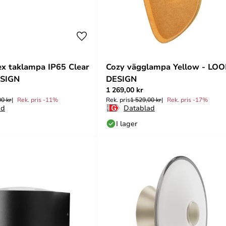
x taklampa IP65 Clear
Cozy vägglampa Yellow - LO
ESIGN
DESIGN
1 269,00 kr
00 kr
Rek. pris -11%
Rek. pris
1 529,00 kr
Rek. pris -17%
ad
Datablad
I lager