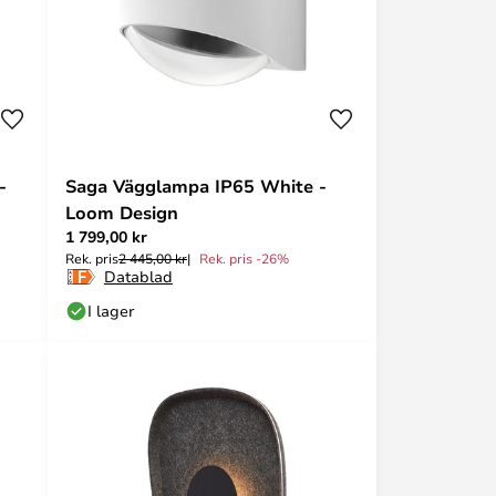
-
Saga Vägglampa IP65 White -
Loom Design
1 799,00 kr
Rek. pris
2 445,00 kr
Rek. pris -26%
Datablad
I lager