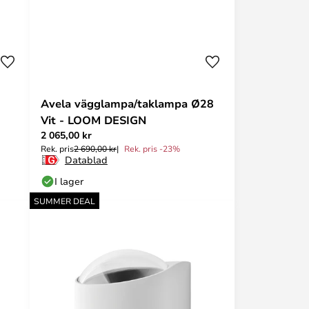
-
Avela vägglampa/taklampa Ø28
Vit - LOOM DESIGN
2 065,00 kr
Rek. pris
2 690,00 kr
Rek. pris -23%
Datablad
I lager
SUMMER DEAL