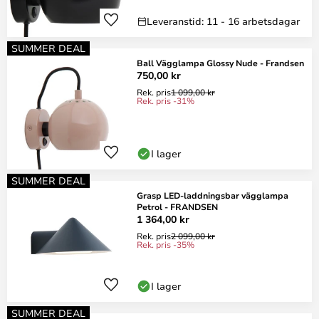
Leveranstid: 11 - 16 arbetsdagar
SUMMER DEAL
Ball Vägglampa Glossy Nude - Frandsen
750,00 kr
Rek. pris
1 099,00 kr
Rek. pris -31%
I lager
SUMMER DEAL
Grasp LED-laddningsbar vägglampa
Petrol - FRANDSEN
1 364,00 kr
Rek. pris
2 099,00 kr
Rek. pris -35%
I lager
SUMMER DEAL