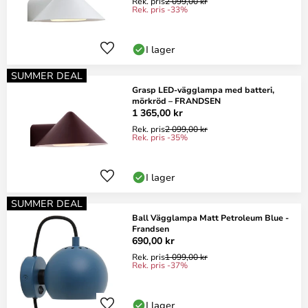
Rek. pris
2 099,00 kr
Rek. pris -33%
I lager
SUMMER DEAL
Grasp LED-vägglampa med batteri,
mörkröd – FRANDSEN
1 365,00 kr
Rek. pris
2 099,00 kr
Rek. pris -35%
I lager
SUMMER DEAL
Ball Vägglampa Matt Petroleum Blue -
Frandsen
690,00 kr
Rek. pris
1 099,00 kr
Rek. pris -37%
I lager