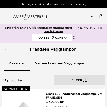
Lagerartiklar skickas inom 1 arbetsdag
Hoppa
till
innehållet
14% från 849 kr.
på produkter märkta med “-14% EXTRA”
Till
produkterna
KOD:
BEST
KOPIERA
Frandsen Vägglampor
Produkter
Mer om Frandsen Vägglampor
34 produkter
FILTER
SUMMER DEAL
Grasp LED-laddningsbar vägglampa Vit -
FRANDSEN
1 400,00 kr