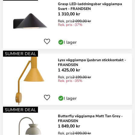
Grasp LED-laddningsbar vägglampa
Svart - FRANDSEN
1 310,00 kr
Rek. pris
2 099,00 kr
Rek. pris -37%
I lager
SUMMER DEAL
Lyss vägglampa ljusbrun stickkontakt -
FRANDSEN
1 425,00 kr
Rek. pris
2 199,00 kr
Rek. pris -35%
I lager
SUMMER DEAL
Butterfly vägglampa Matt Tan Grey -
FRANDSEN
1 849,00 kr
Rek. pris
2 699,00 kr