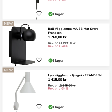
I lager
NEW
Ball Vägglampa m/USB Mat Svart -
Frandsen
1 768,00 kr
Rek. pris
3 199,00 kr
Rek. pris -44%
I lager
NEW
Lyss vägglampa ljusgrå - FRANDSEN
1 415,00 kr
Rek. pris
2 145,00 kr
Rek. pris -34%
I lager