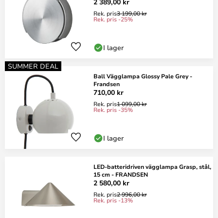
2 389,00 kr
Rek. pris
3 199,00 kr
Rek. pris -25%
I lager
SUMMER DEAL
Ball Vägglampa Glossy Pale Grey -
Frandsen
710,00 kr
Rek. pris
1 099,00 kr
Rek. pris -35%
I lager
LED-batteridriven vägglampa Grasp, stål,
15 cm - FRANDSEN
2 580,00 kr
Rek. pris
2 996,00 kr
Rek. pris -13%