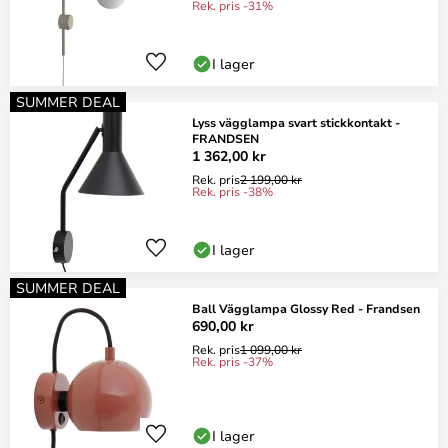
Rek. pris -31%
I lager
SUMMER DEAL
Lyss vägglampa svart stickkontakt -
FRANDSEN
1 362,00 kr
Rek. pris
2 199,00 kr
Rek. pris -38%
I lager
SUMMER DEAL
Ball Vägglampa Glossy Red - Frandsen
690,00 kr
Rek. pris
1 099,00 kr
Rek. pris -37%
I lager