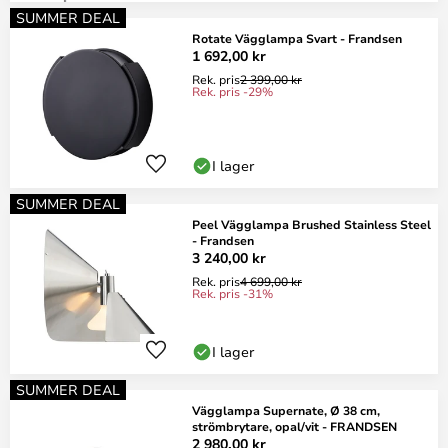
SUMMER DEAL
Rotate Vägglampa Svart - Frandsen
1 692,00 kr
Rek. pris
2 399,00 kr
Rek. pris -29%
I lager
SUMMER DEAL
Peel Vägglampa Brushed Stainless Steel
- Frandsen
3 240,00 kr
Rek. pris
4 699,00 kr
Rek. pris -31%
I lager
SUMMER DEAL
Vägglampa Supernate, Ø 38 cm,
strömbrytare, opal/vit - FRANDSEN
2 980,00 kr