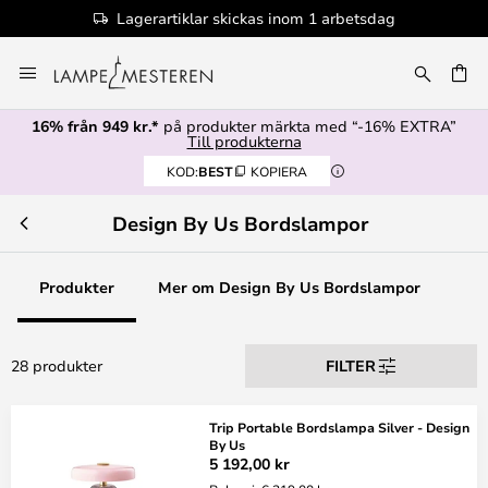
nom 1 arbetsdag
100+ designervarumä
Hoppa
till
innehållet
16% från 949 kr.*
på produkter märkta med “-16% EXTRA”
Till produkterna
KOD:
BEST
KOPIERA
Design By Us Bordslampor
Produkter
Mer om Design By Us Bordslampor
28 produkter
FILTER
Trip Portable Bordslampa Silver - Design
By Us
5 192,00 kr