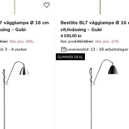
L7 vägglampa Ø 16 cm
Bestlite BL7 vägglampa Ø 16
ssing – Gubi
vit/mässing – Gubi
4 030,00 kr
00 kr
Rek. pris -28%
Rek. pris
5 557,00 kr
Rek. pris -27%
d: 3 - 4 veckor
Leveranstid: 13 - 18 arbetsdagar
SUMMER DEAL