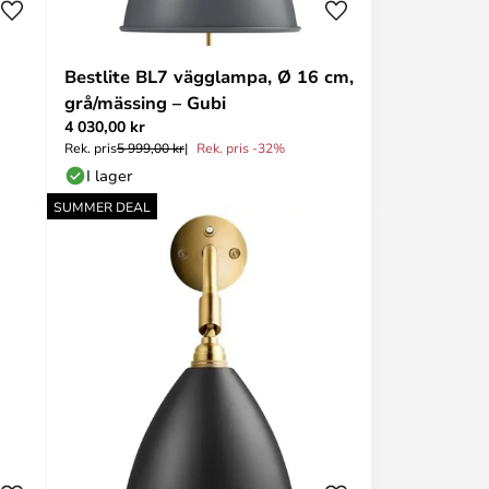
Bestlite BL7 vägglampa, Ø 16 cm,
grå/mässing – Gubi
4 030,00 kr
Rek. pris
5 999,00 kr
Rek. pris -32%
I lager
SUMMER DEAL