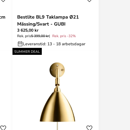
 cm
Bestlite BL9 Taklampa Ø21
Mässing/Svart - GUBI
3 625,00 kr
Rek. pris
5 399,00 kr
Rek. pris -32%
Leveranstid: 13 - 18 arbetsdagar
SUMMER DEAL