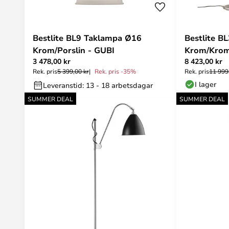
Bestlite BL9 Taklampa Ø16
Bestlite B
Krom/Porslin - GUBI
Krom/Krom
3 478,00 kr
8 423,00 kr
Rek. pris
5 399,00 kr
Rek. pris -35%
Rek. pris
11 999
I lager
Leveranstid: 13 - 18 arbetsdagar
SUMMER DEAL
SUMMER DEAL