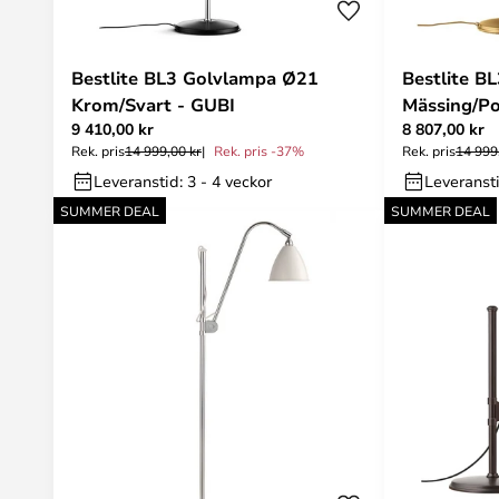
Bestlite BL3 Golvlampa Ø21
Bestlite B
Krom/Svart - GUBI
Mässing/Po
9 410,00 kr
8 807,00 kr
Rek. pris
14 999,00 kr
Rek. pris -37%
Rek. pris
14 999
Leveranstid: 3 - 4 veckor
Leveransti
SUMMER DEAL
SUMMER DEAL