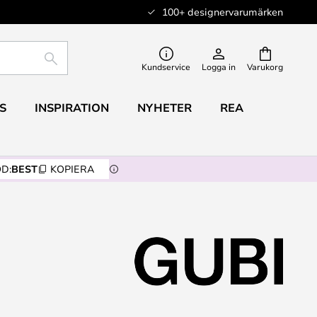
100+ designervarumärken
SÖK
Kundservice
Logga in
Varukorg
S
INSPIRATION
NYHETER
REA
D:
BEST
KOPIERA