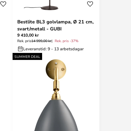
Bestlite BL3 golvlampa, Ø 21 cm,
svart/metall - GUBI
9 410,00 kr
Rek. pris
14 999,00 kr
Rek. pris -37%
Leveranstid: 9 - 13 arbetsdagar
SUMMER DEAL