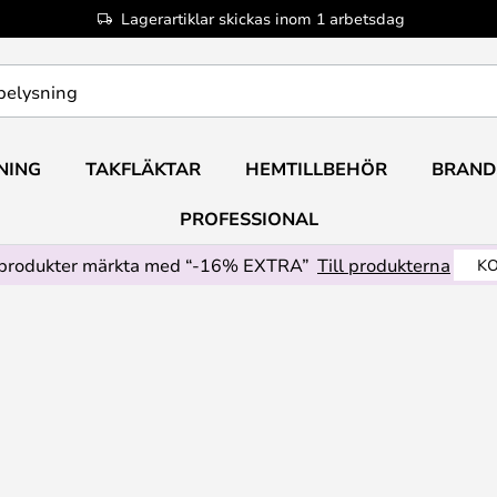
Lagerartiklar skickas inom 1 arbetsdag
NING
TAKFLÄKTAR
HEMTILLBEHÖR
BRAND
PROFESSIONAL
produkter märkta med “-16% EXTRA”
Till produkterna
KO