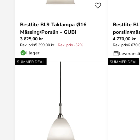
Bestlite BL9 Taklampa Ø16
Bestlite B
Mässing/Porslin - GUBI
porslin/mä
3 625,00 kr
4 770,00 kr
Rek. pris
5 399,00 kr
Rek. pris -32%
Rek. pris
6 670,
I lager
Leveransti
SUMMER DEAL
SUMMER DEAL