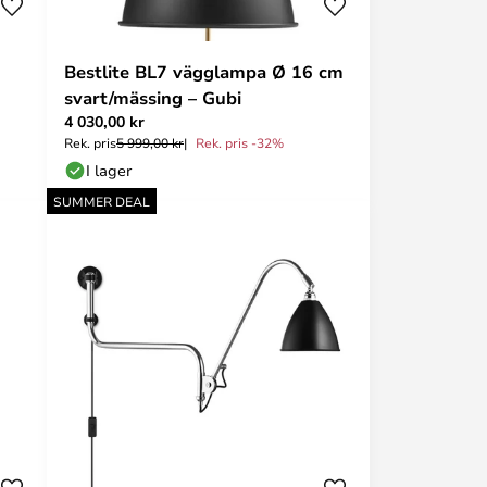
Bestlite BL7 vägglampa Ø 16 cm
svart/mässing – Gubi
4 030,00 kr
Rek. pris
5 999,00 kr
Rek. pris -32%
I lager
SUMMER DEAL