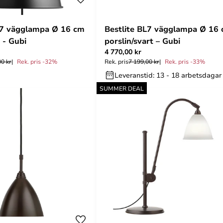
L7 vägglampa Ø 16 cm
Bestlite BL7 vägglampa Ø 16
 - Gubi
porslin/svart – Gubi
4 770,00 kr
00 kr
Rek. pris -32%
Rek. pris
7 199,00 kr
Rek. pris -33%
Leveranstid: 13 - 18 arbetsdagar
SUMMER DEAL