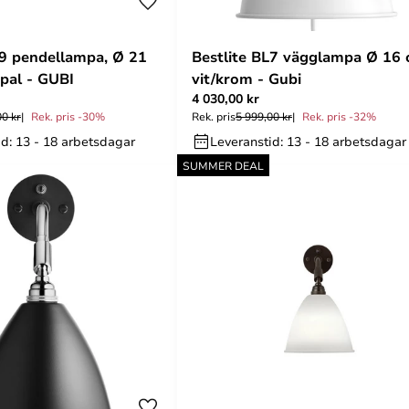
L9 pendellampa, Ø 21
Bestlite BL7 vägglampa Ø 16
opal - GUBI
vit/krom - Gubi
4 030,00 kr
00 kr
Rek. pris -30%
Rek. pris
5 999,00 kr
Rek. pris -32%
id: 13 - 18 arbetsdagar
Leveranstid: 13 - 18 arbetsdagar
SUMMER DEAL