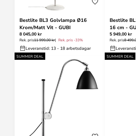
Bestlite BL3 Golvlampa Ø16
Bestlite B
Krom/Matt Vit - GUBI
16 cm - G
8 045,00 kr
5 949,00 kr
Rek. pris
11 999,00 kr
Rek. pris -33%
Rek. pris
8 499,
Leveranstid: 13 - 18 arbetsdagar
Leveransti
SUMMER DEAL
SUMMER DEAL