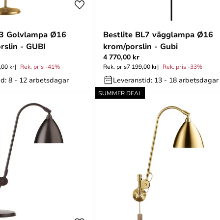
L3 Golvlampa Ø16
Bestlite BL7 vägglampa Ø16
rslin - GUBI
krom/porslin - Gubi
4 770,00 kr
,00 kr
Rek. pris -41%
Rek. pris
7 199,00 kr
Rek. pris -33%
d: 8 - 12 arbetsdagar
Leveranstid: 13 - 18 arbetsdagar
SUMMER DEAL