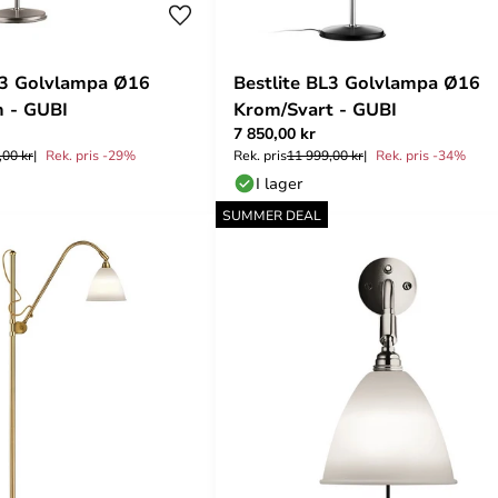
L3 Golvlampa Ø16
Bestlite BL3 Golvlampa Ø16
 - GUBI
Krom/Svart - GUBI
7 850,00 kr
,00 kr
Rek. pris -29%
Rek. pris
11 999,00 kr
Rek. pris -34%
I lager
SUMMER DEAL