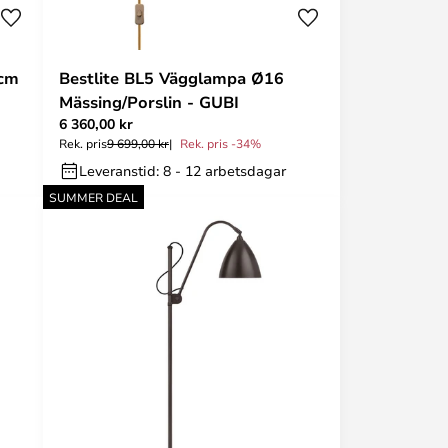
 cm
Bestlite BL5 Vägglampa Ø16
Mässing/Porslin - GUBI
6 360,00 kr
Rek. pris
9 699,00 kr
Rek. pris -34%
Leveranstid: 8 - 12 arbetsdagar
SUMMER DEAL