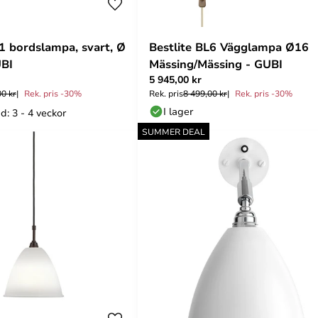
L1 bordslampa, svart, Ø
Bestlite BL6 Vägglampa Ø16
UBI
Mässing/Mässing - GUBI
5 945,00 kr
00 kr
Rek. pris -30%
Rek. pris
8 499,00 kr
Rek. pris -30%
I lager
d: 3 - 4 veckor
SUMMER DEAL