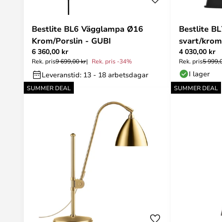
Bestlite BL6 Vägglampa Ø16
Bestlite B
Krom/Porslin - GUBI
svart/krom
6 360,00 kr
4 030,00 kr
Rek. pris
9 699,00 kr
Rek. pris -34%
Rek. pris
5 999,
I lager
Leveranstid: 13 - 18 arbetsdagar
SUMMER DEAL
SUMMER DEAL