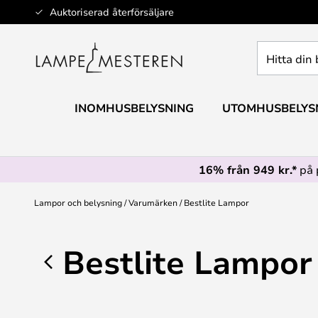
Hoppa
Auktoriserad återförsäljare
till
innehållet
Hitta
din
belysning
INOMHUSBELYSNING
UTOMHUSBELYS
16% från 949 kr.*
på 
Lampor och belysning
Varumärken
Bestlite Lampor
Bestlite Lampor