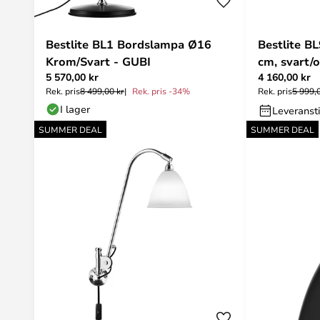
Bestlite BL1 Bordslampa Ø16
Bestlite B
Krom/Svart - GUBI
cm, svart/
5 570,00 kr
4 160,00 kr
Rek. pris
8 499,00 kr
Rek. pris -34%
Rek. pris
5 999,
I lager
Leveranst
SUMMER DEAL
SUMMER DEAL