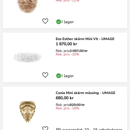
Rek. pris -12%
I lager
Eos Esther skärm Mini Vit - UMAGE
1 870,00 kr
Rek. pris
2 087,00 kr
Rek. pris -10%
I lager
Conia Mini skärm mässing - UMAGE
680,00 kr
Rek. pris
829,00 kr
Rek. pris -18%
Leveranstid: 10 - 15 arbetsdagar