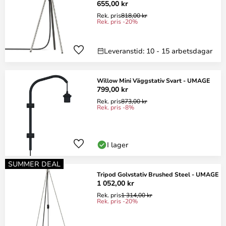
655,00 kr
Rek. pris
818,00 kr
Rek. pris -20%
Leveranstid: 10 - 15 arbetsdagar
Willow Mini Väggstativ Svart - UMAGE
799,00 kr
Rek. pris
873,00 kr
Rek. pris -8%
I lager
SUMMER DEAL
Tripod Golvstativ Brushed Steel - UMAGE
1 052,00 kr
Rek. pris
1 314,00 kr
Rek. pris -20%