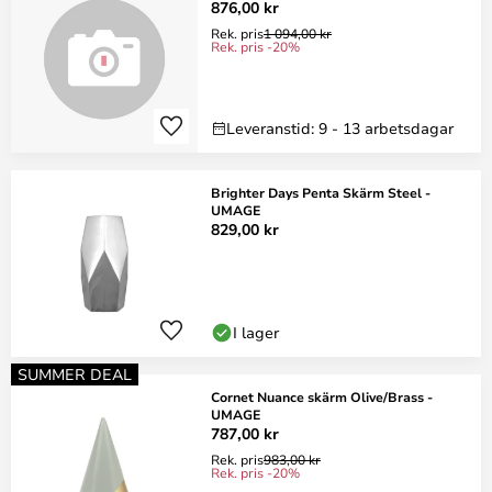
876,00 kr
Rek. pris
1 094,00 kr
Rek. pris -20%
Leveranstid: 9 - 13 arbetsdagar
Brighter Days Penta Skärm Steel -
UMAGE
829,00 kr
I lager
SUMMER DEAL
Cornet Nuance skärm Olive/Brass -
UMAGE
787,00 kr
Rek. pris
983,00 kr
Rek. pris -20%