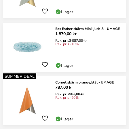
I lager
Eos Esther skärm Mini ljusblå - UMAGE
1 870,00 kr
Rek. pris
2 087,00 kr
Rek. pris -10%
I lager
SUMMER DEAL
Cornet skärm orange/stål - UMAGE
787,00 kr
Rek. pris
983,00 kr
Rek. pris -20%
I lager