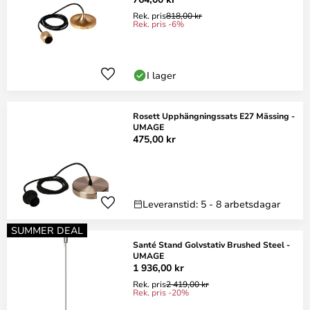
Rek. pris
818,00 kr
Rek. pris -6%
I lager
Rosett Upphängningssats E27 Mässing -
UMAGE
475,00 kr
Leveranstid: 5 - 8 arbetsdagar
SUMMER DEAL
Santé Stand Golvstativ Brushed Steel -
UMAGE
1 936,00 kr
Rek. pris
2 419,00 kr
Rek. pris -20%