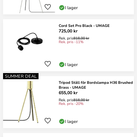
I lager
Cord Set Pro Black - UMAGE
725,00 kr
Rek. pris
818,00 kr
Rek. pris -11%
I lager
SUMMER DEAL
Tripod Ställ för Bordslampa H36 Brushed
Brass - UMAGE
655,00 kr
Rek. pris
818,00 kr
Rek. pris -20%
I lager