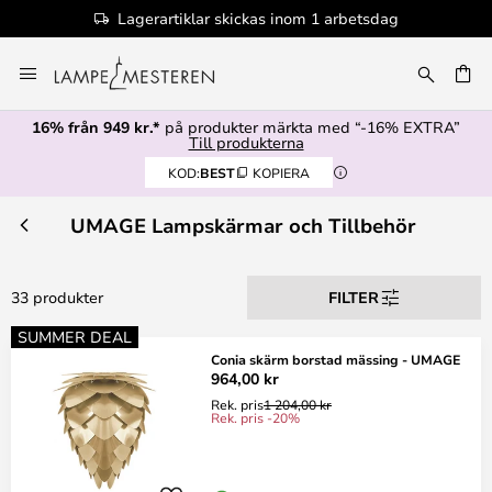
dag
100+ designervarumärken
Hoppa
till
innehållet
16% från 949 kr.*
på produkter märkta med “-16% EXTRA”
Till produkterna
KOD:
BEST
KOPIERA
UMAGE Lampskärmar och Tillbehör
33 produkter
FILTER
SUMMER DEAL
Conia skärm borstad mässing - UMAGE
964,00 kr
Rek. pris
1 204,00 kr
Rek. pris -20%