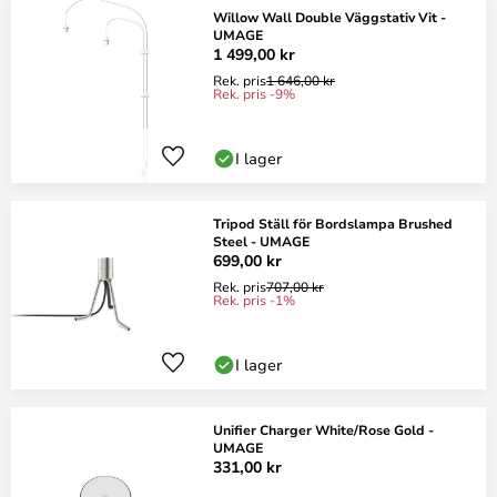
Willow Wall Double Väggstativ Vit -
UMAGE
1 499,00 kr
Rek. pris
1 646,00 kr
Rek. pris -9%
I lager
Tripod Ställ för Bordslampa Brushed
Steel - UMAGE
699,00 kr
Rek. pris
707,00 kr
Rek. pris -1%
I lager
Unifier Charger White/Rose Gold -
UMAGE
331,00 kr