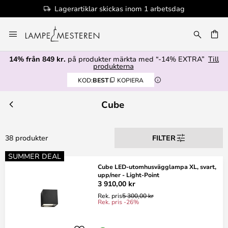
Lagerartiklar skickas inom 1 arbetsdag
Hoppa
till
innehållet
14% från 849 kr.
på produkter märkta med “-14% EXTRA”
Till
produkterna
KOD:
BEST
KOPIERA
Cube
38 produkter
FILTER
SUMMER DEAL
Cube LED-utomhusvägglampa XL, svart,
upp/ner - Light-Point
3 910,00 kr
Rek. pris
5 300,00 kr
Rek. pris -26%