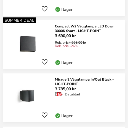
I lager
SUMMER DEAL
Compact W2 Vägglampa LED Down
3000K Svart - LIGHT-POINT
3 690,00 kr
Rek. pris
4 995,00 kr
Rek. pris -26%
I lager
Mirage 2 Vägglampa In/Out Black -
LIGHT-POINT
3 785,00 kr
Datablad
I lager