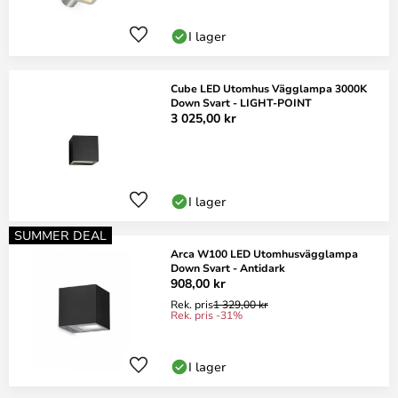
I lager
Cube LED Utomhus Vägglampa 3000K
Down Svart - LIGHT-POINT
3 025,00 kr
I lager
SUMMER DEAL
Arca W100 LED Utomhusvägglampa
Down Svart - Antidark
908,00 kr
Rek. pris
1 329,00 kr
Rek. pris -31%
I lager