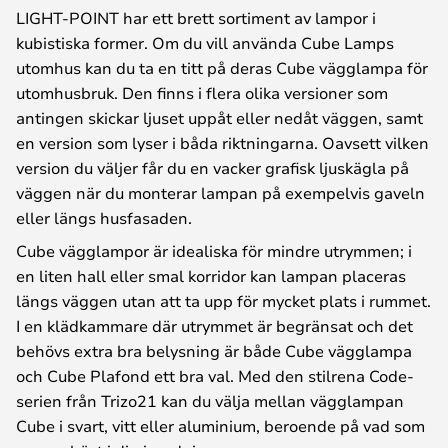
LIGHT-POINT har ett brett sortiment av lampor i
kubistiska former. Om du vill använda Cube Lamps
utomhus kan du ta en titt på deras Cube vägglampa för
utomhusbruk. Den finns i flera olika versioner som
antingen skickar ljuset uppåt eller nedåt väggen, samt
en version som lyser i båda riktningarna. Oavsett vilken
version du väljer får du en vacker grafisk ljuskägla på
väggen när du monterar lampan på exempelvis gaveln
eller längs husfasaden.
Cube vägglampor är idealiska för mindre utrymmen; i
en liten hall eller smal korridor kan lampan placeras
längs väggen utan att ta upp för mycket plats i rummet.
I en klädkammare där utrymmet är begränsat och det
behövs extra bra belysning är både Cube vägglampa
och Cube Plafond ett bra val. Med den stilrena Code-
serien från Trizo21 kan du välja mellan vägglampan
Cube i svart, vitt eller aluminium, beroende på vad som