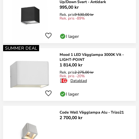
Up/Down Svart - Antidark
995,00 kr
Rek. pris
9 530,00 kr
Rek. pris -89%
I lager
SUMMER DEAL
Mood 1 LED Vägglampa 3000K Vit -
LIGHT-POINT
1 814,00 kr
Rek. pris
2 275,00 kr
Rek. pris -20%
Datablad
I lager
Code Wall Vägglampa Alu - Trizo21
2 700,00 kr