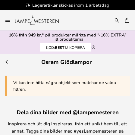
Lagerartiklar skickas inom 1 arbetsdag
Hoppa
till
innehållet
16% från 949 kr.*
på produkter märkta med “-16% EXTRA”
Till produkterna
KOD:
BEST
KOPIERA
Osram Glödlampor
Vi kan inte hitta några objekt som matchar de valda
filtren.
Dela dina bilder med @lampemesteren
Inspirera och låt dig inspireras, från ett unikt hem till ett
annat. Tagga dina bilder med #yesLampemesteren så