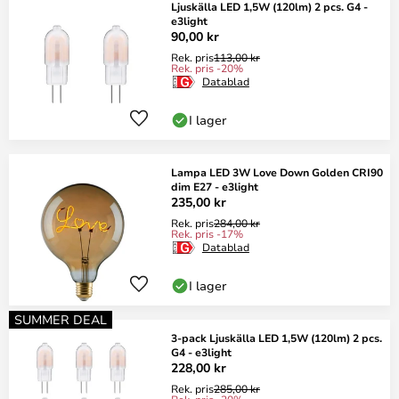
Ljuskälla LED 1,5W (120lm) 2 pcs. G4 -
e3light
90,00 kr
Rek. pris
113,00 kr
Rek. pris -20%
Datablad
I lager
Lampa LED 3W Love Down Golden CRI90
dim E27 - e3light
235,00 kr
Rek. pris
284,00 kr
Rek. pris -17%
Datablad
I lager
SUMMER DEAL
3-pack Ljuskälla LED 1,5W (120lm) 2 pcs.
G4 - e3light
228,00 kr
Rek. pris
285,00 kr