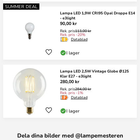
SUMMER DEAL
Lampa LED 1,9W CRI95 Opal Droppe E14
- e3light
90,00 kr
Rek. pris
113,00 kr
Rek. pris -20%
Datablad
I lager
Lampa LED 2,5W Vintage Globe Ø125
Klar E27 - e3light
280,00 kr
Rek. pris
284,00 kr
Rek. pris -1%
Datablad
I lager
Dela dina bilder med @lampemesteren