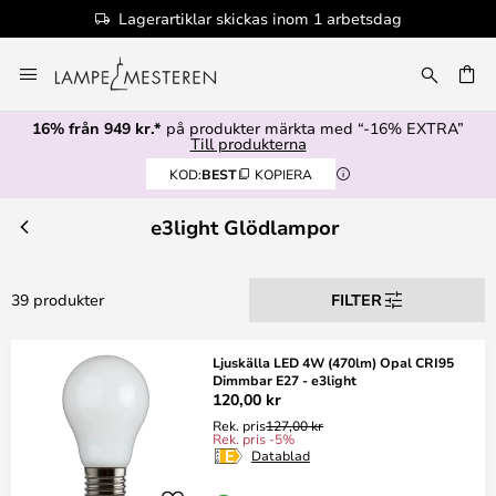
Lagerartiklar skickas inom 1 arbetsdag
Hoppa
till
innehållet
16% från 949 kr.*
på produkter märkta med “-16% EXTRA”
Till produkterna
KOD:
BEST
KOPIERA
e3light Glödlampor
39 produkter
FILTER
Ljuskälla LED 4W (470lm) Opal CRI95
Dimmbar E27 - e3light
120,00 kr
Rek. pris
127,00 kr
Rek. pris -5%
Datablad