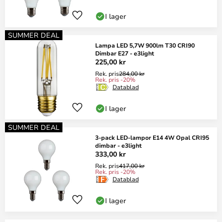
I lager
SUMMER DEAL
Lampa LED 5,7W 900lm T30 CRI90
Dimbar E27 - e3light
225,00 kr
Rek. pris
284,00 kr
Rek. pris -20%
Datablad
I lager
SUMMER DEAL
3-pack LED-lampor E14 4W Opal CRI95
dimbar - e3light
333,00 kr
Rek. pris
417,00 kr
Rek. pris -20%
Datablad
I lager