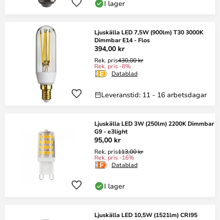
I lager
Ljuskälla LED 7,5W (900lm) T30 3000K
Dimmbar E14 - Flos
394,00 kr
Rek. pris
430,00 kr
Rek. pris -8%
Datablad
Leveranstid: 11 - 16 arbetsdagar
Ljuskälla LED 3W (250lm) 2200K Dimmbar
G9 - e3light
95,00 kr
Rek. pris
113,00 kr
Rek. pris -16%
Datablad
I lager
Ljuskälla LED 10,5W (1521lm) CRI95