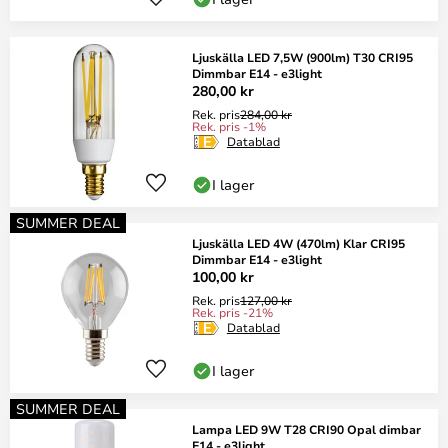
Ljuskälla LED 7,5W (900lm) T30 CRI95
Dimmbar E14 - e3light
280,00 kr
Rek. pris
284,00 kr
Rek. pris -1%
Datablad
I lager
SUMMER DEAL
Ljuskälla LED 4W (470lm) Klar CRI95
Dimmbar E14 - e3light
100,00 kr
Rek. pris
127,00 kr
Rek. pris -21%
Datablad
I lager
SUMMER DEAL
Lampa LED 9W T28 CRI90 Opal dimbar
E14 - e3light