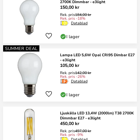
2700K Dimmbar - e3light
150,00 kr
Rek. pris
184,00 kr
Rek. pris -18%
Datablad
I lager
SUMMER DEAL
Lampa LED 5,6W Opal CRI95 Dimbar E27
- e3light
105,00 kr
Rek. pris
142,00 kr
Rek. pris -26%
Datablad
I lager
Ljuskälla LED 13,4W (2000lm) T38 2700K
Dimmbar E27 - e3light
450,00 kr
Rek. pris
497,00 kr
Rek. pris -9%
Datablad