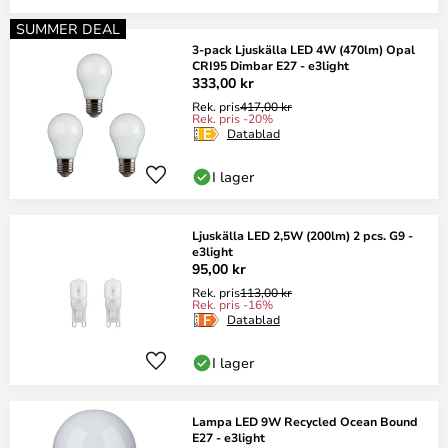
SUMMER DEAL
3-pack Ljuskälla LED 4W (470lm) Opal
CRI95 Dimbar E27 - e3light
333,00 kr
Rek. pris
417,00 kr
Rek. pris -20%
Datablad
I lager
Ljuskälla LED 2,5W (200lm) 2 pcs. G9 -
e3light
95,00 kr
Rek. pris
113,00 kr
Rek. pris -16%
Datablad
I lager
Lampa LED 9W Recycled Ocean Bound
E27 - e3light