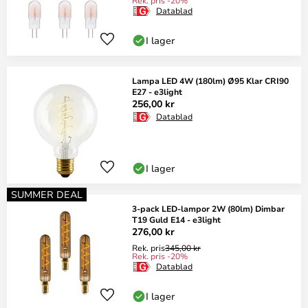
Rek. pris -20%
Datablad
I lager
Lampa LED 4W (180lm) Ø95 Klar CRI90
E27 - e3light
256,00 kr
Datablad
I lager
SUMMER DEAL
3-pack LED-lampor 2W (80lm) Dimbar
T19 Guld E14 - e3light
276,00 kr
Rek. pris
345,00 kr
Rek. pris -20%
Datablad
I lager