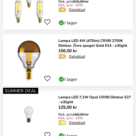
Rek. pris
915,00 kr
Rek. pris -20%
Datablad
I lager
Lampa LED 4W (470lm) CRI95 2700K
Dimbar. Övre spegel Gold E14 - e3light
156,00 kr
Datablad
I lager
SUMMER DEAL
Lampa LED 7,1W Opal CRI90 Dimbar E27
- e3light
125,00 kr
Rek. pris
156,00 kr
Rek. pris -19%
Datablad
I lager