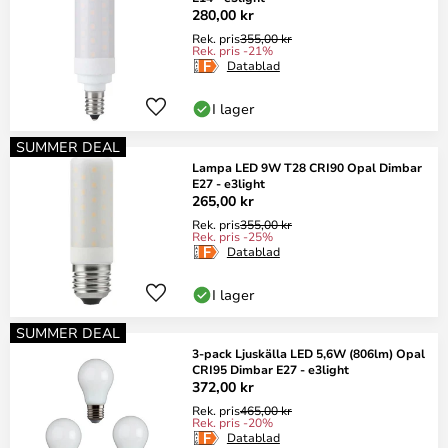
280,00 kr
Rek. pris
355,00 kr
Rek. pris -21%
Datablad
I lager
SUMMER DEAL
Lampa LED 9W T28 CRI90 Opal Dimbar
E27 - e3light
265,00 kr
Rek. pris
355,00 kr
Rek. pris -25%
Datablad
I lager
SUMMER DEAL
3-pack Ljuskälla LED 5,6W (806lm) Opal
CRI95 Dimbar E27 - e3light
372,00 kr
Rek. pris
465,00 kr
Rek. pris -20%
Datablad