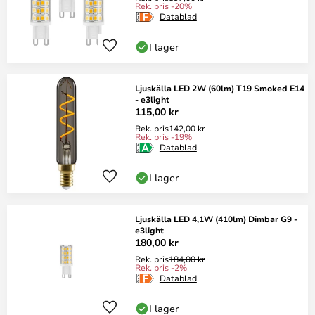
Rek. pris -20%
Datablad
I lager
Ljuskälla LED 2W (60lm) T19 Smoked E14
- e3light
115,00 kr
Rek. pris
142,00 kr
Rek. pris -19%
Datablad
I lager
Ljuskälla LED 4,1W (410lm) Dimbar G9 -
e3light
180,00 kr
Rek. pris
184,00 kr
Rek. pris -2%
Datablad
I lager