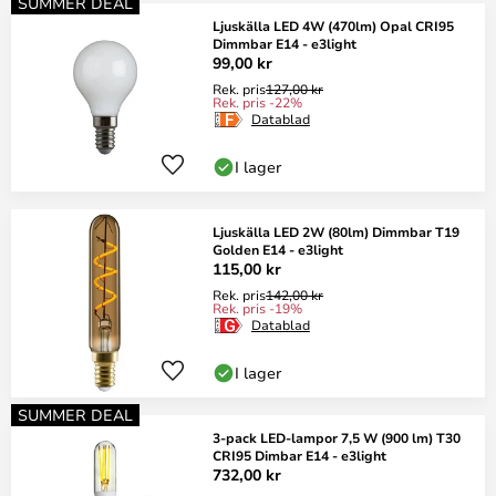
SUMMER DEAL
Ljuskälla LED 4W (470lm) Opal CRI95
Dimmbar E14 - e3light
99,00 kr
Rek. pris
127,00 kr
Rek. pris -22%
Datablad
I lager
Ljuskälla LED 2W (80lm) Dimmbar T19
Golden E14 - e3light
115,00 kr
Rek. pris
142,00 kr
Rek. pris -19%
Datablad
I lager
SUMMER DEAL
3-pack LED-lampor 7,5 W (900 lm) T30
CRI95 Dimbar E14 - e3light
732,00 kr