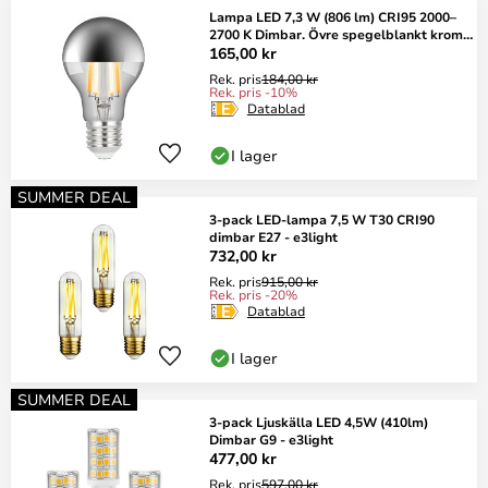
Lampa LED 7,3 W (806 lm) CRI95 2000–
2700 K Dimbar. Övre spegelblankt krom
E27 –
165,00 kr
Rek. pris
184,00 kr
Rek. pris -10%
Datablad
I lager
SUMMER DEAL
3-pack LED-lampa 7,5 W T30 CRI90
dimbar E27 - e3light
732,00 kr
Rek. pris
915,00 kr
Rek. pris -20%
Datablad
I lager
SUMMER DEAL
3-pack Ljuskälla LED 4,5W (410lm)
Dimbar G9 - e3light
477,00 kr
Rek. pris
597,00 kr