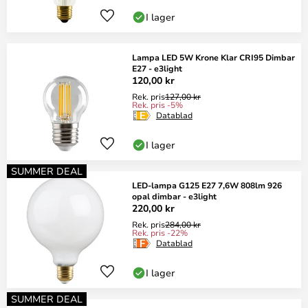
I lager
Lampa LED 5W Krone Klar CRI95 Dimbar
E27 - e3light
120,00 kr
Rek. pris
127,00 kr
Rek. pris -5%
Datablad
I lager
SUMMER DEAL
LED-lampa G125 E27 7,6W 808lm 926
opal dimbar - e3light
220,00 kr
Rek. pris
284,00 kr
Rek. pris -22%
Datablad
I lager
SUMMER DEAL