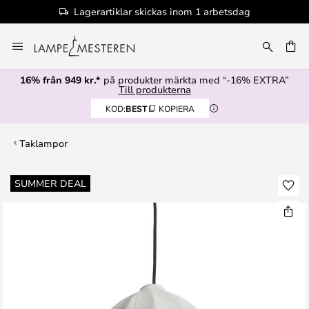
Lagerartiklar skickas inom 1 arbetsdag
Hoppa
till
innehållet
16% från 949 kr.*
på produkter märkta med “-16% EXTRA”
Till produkterna
KOD:
BEST
KOPIERA
Taklampor
Hoppa
SUMMER DEAL
till
slutet
av
bildgalleriet