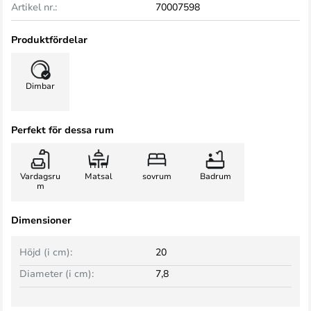
Artikel nr.:
70007598
Produktfördelar
Dimbar
Perfekt för dessa rum
Vardagsru
Matsal
sovrum
Badrum
m
Dimensioner
Höjd (i cm):
20
Diameter (i cm):
7,8