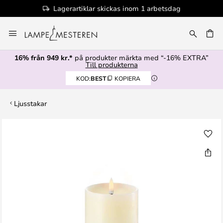
Lagerartiklar skickas inom 1 arbetsdag
Hoppa
till
innehållet
16% från 949 kr.*
på produkter märkta med “-16% EXTRA”
Till produkterna
KOD:
BEST
KOPIERA
Ljusstakar
Hoppa
till
slutet
av
bildgalleriet