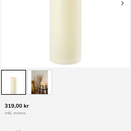
Hoppa
319,00 kr
till
inkl. moms.
början
av
bildgalleriet