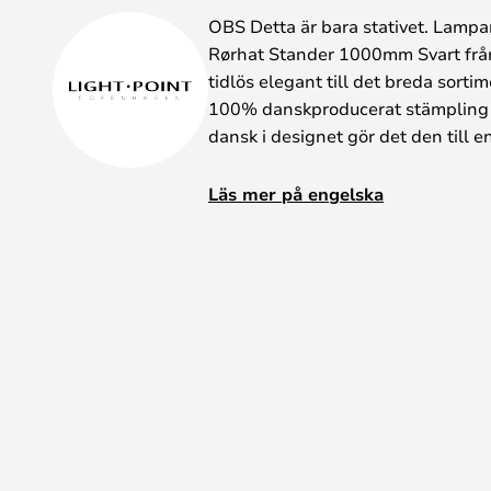
OBS Detta är bara stativet. Lampa
Rørhat Stander 1000mm Svart från 
tidlös elegant till det breda sort
100% danskproducerat stämpling 
dansk i designet gör det den till
Rørhat Stander 1000mm Svart ge
Läs mer på engelska
okonventionella produktion efterso
görtelfack som drogs upp ur hatt
svetsning av metallen som kräver e
Den vackra och enkla halvcirkel fi
färger och material. Välj mellan de r
rostfritt stål eller galvaniserad, e
till dans med de flotta varianterna
de polerade i mässing, chorme ell
Det finns olika namnskyltar för R