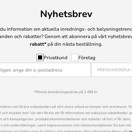
skostnader i kombination med
Nyhetsbrev
" visual- liv" eftersom de inte är
du information om aktuella inrednings- och belysningstrend
anden och rabatter? Genom att abonnera på vårt nyhetsbrev
rabatt*
på din nästa beställning.
Privatkund
Företag
PRENUMERERA
*Minsta beställningsvärde på 2 499 kr.
sbrev och få bra erbjudanden på vårt stora utbud av lampor och armaturer, flä
och mycket mer! Var den första att få information om exklusiva rabattkoder, p
n och kampanjpriser, produktrekommendationer och nyheter så fort vi får dem, 
s och undersökningar, samt köprecensioner och rekommendationer Du kan när 
ingen via länken som du hittar i alla nyhetsbrev. Mer information finns i vår
p