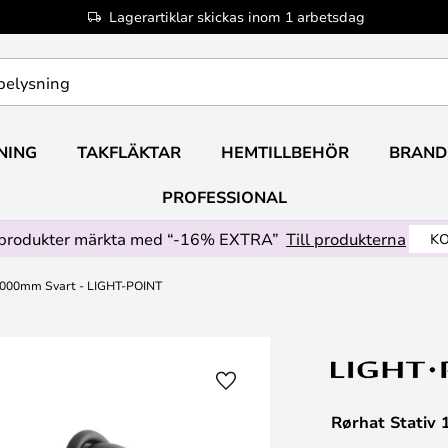
Lagerartiklar skickas inom 1 arbetsdag
NING
TAKFLÄKTAR
HEMTILLBEHÖR
BRAND
PROFESSIONAL
produkter märkta med “-16% EXTRA”
Till produkterna
KO
 1000mm Svart - LIGHT-POINT
Rørhat Stativ