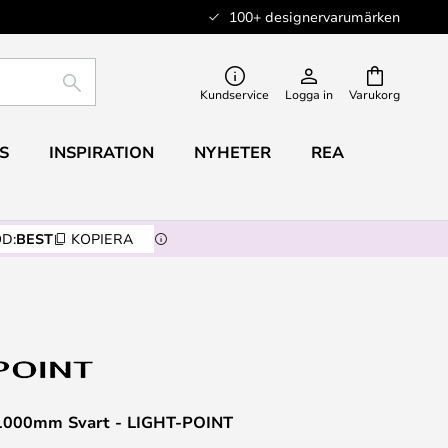
100+ designervarumärken
SÖK
Kundservice
Logga in
Varukorg
S
INSPIRATION
NYHETER
REA
D:
BEST
KOPIERA
 1000mm Svart - LIGHT-POINT