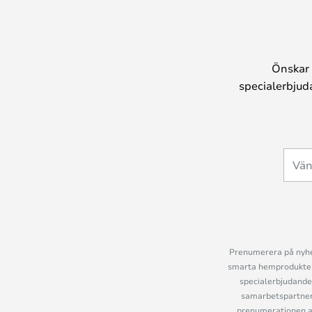
Användarvänlighet och låga drift
klassiska och enkla färger ger lång 
okularet föråldrade direkt
Önskar 
specialerbjud
Prenumerera på nyhet
smarta hemprodukter 
specialerbjudande
samarbetspartner
prenumerationen ant