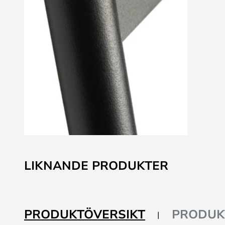
Hoppa
till
LIKNANDE PRODUKTER
början
av
bildgalleriet
PRODUKTÖVERSIKT
PRODUK