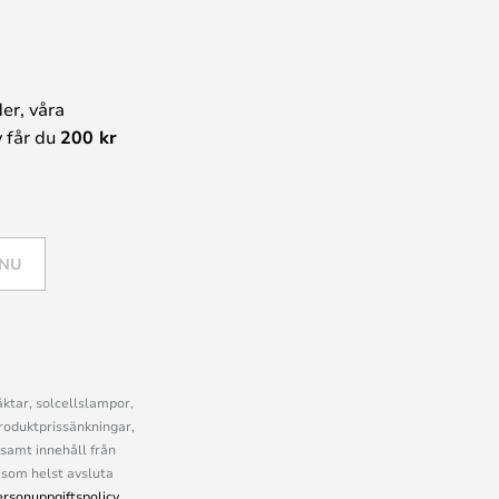
er, våra
 får du
200 kr
 NU
ktar, solcellslampor,
roduktprissänkningar,
samt innehåll från
som helst avsluta
ersonuppgiftspolicy
.