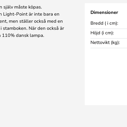
n själv måste köpas.
Dimensioner
Light-Point är inte bara en
iment, men ställer också med en
Bredd ( i cm):
i stamboken. När den också är
Höjd (i cm):
 en 110% dansk lampa.
Nettovikt (kg):
nomgår numera ganska
m det är allt mer sällsynta
en. Det är den noggranna
n görtelfack expertis.
nns i en spännande vistelse av
isticka och enkla i svart, vit,
ller stick näsan fram och bjud upp
 i rå koppar eller prova med en av
er koppar.
örhatten som ingången kan göras