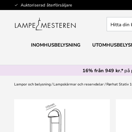
Hoppa
Auktoriserad återförsäljare
till
innehållet
Hitta
din
belysning
INOMHUSBELYSNING
UTOMHUSBELYS
16% från 949 kr.*
på 
Lampor och belysning
Lampskärmar och reservdelar
Rørhat Stativ
Hoppa
till
slutet
av