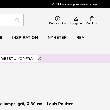
100+ designervarumärken
SÖK
Kundservice
Logga in
Varukorg
S
INSPIRATION
NYHETER
REA
D:
BEST
KOPIERA
ellampa, grå, Ø 30 cm – Louis Poulsen