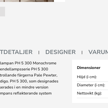
TDETALJER
DESIGNER
VARU
ellampan PH 5 300 Monochrome
Dimensioner
pendellampsserie PH 5 300
trollande färgerna Pale Pewter,
Höjd (i cm):
ndigo. PH 5 300, som designades
Diameter (i cm):
erades i en mindre version
Lampans reflekterande system
Nettovikt (kg):
 samtidigt som det själv lyser,
 belysning.