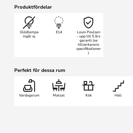
Henningsen designade ursprungli
Produktfördelar
ständiga förändringarna i formen o
glödlampor. Denna pendellampa är 
där den med sin diameter på 30 cm
Glödlampa
E14
Louis Poulsen
Det bländfria, nedåtriktade ljuse
ingår ej
– upp till 5 års
garanti (se
dess eleganta, monokroma färgpale
tillverkarens
estetik. Oavsett vilken färg du välj
specifikationer
)
funktionalitet och skönhet till ru
atmosfär.
Perfekt för dessa rum
Vardagsrum
Matsal
Kök
Hall