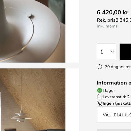
6 420,00 kr
Rek. pris
8 345,
inkl. moms.
1
30 dagars ret
Information 
I lager
Leveranstid: 2
Ingen ljuskäll
VÄLJ E14 LJ