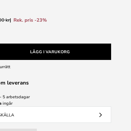
Rek. pris -23%
00 kr
LÄGG I VARUKORG
urrätt
om leverans
 - 5 arbetsdagar
a
ingår
USKÄLLA