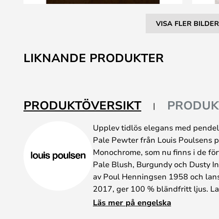
VISA FLER BILDER
Hoppa
till
LIKNANDE PRODUKTER
början
av
bildgalleriet
PRODUKTÖVERSIKT
PRODUK
Upplev tidlös elegans med pend
Pale Pewter från Louis Poulsens 
Monochrome, som nu finns i de för
Pale Blush, Burgundy och Dusty I
av Poul Henningsen 1958 och lans
2017, ger 100 % bländfritt ljus. 
med tre skärmar riktar ljuset nedåt
Läs mer på engelska
vilket skapar en mjuk och behaglig