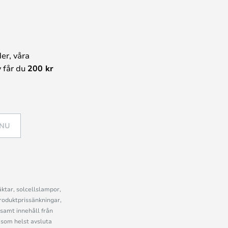
er, våra
 får du
200 kr
 NU
ktar, solcellslampor,
roduktprissänkningar,
samt innehåll från
som helst avsluta