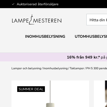
Hoppa
Auktoriserad återförsäljare
till
innehållet
Hitta
din
belysning
INOMHUSBELYSNING
UTOMHUSBELYS
16% från 949 kr.*
på 
Lampor och belysning
Inomhusbelysning
Taklampor
PH 5 300 pende
Hoppa
till
SUMMER DEAL
slutet
av