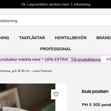
Lagerartiklar skickas inom 1 arbetsdag
NING
TAKFLÄKTAR
HEMTILLBEHÖR
BRAND
PROFESSIONAL
produkter märkta med “-16% EXTRA”
Till produkterna
KO
llampa, grå, Ø 30 cm – Louis Poulsen
PH 5 300 pend