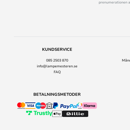
prenumerationen ant
KUNDSERVICE
085 2503 870
Månda
info@lampemesteren.se
FAQ
BETALNINGSMETODER