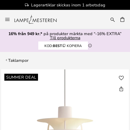
Lagerartiklar skickas inom 1 arbetsdag
Hoppa
till
innehållet
16% från 949 kr.*
på produkter märkta med “-16% EXTRA”
Till produkterna
KOD:
BEST
KOPIERA
Taklampor
Hoppa
SUMMER DEAL
till
slutet
av
bildgalleriet