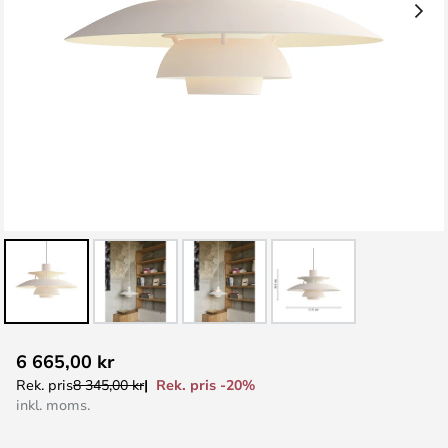
Hoppa
6 665,00 kr
till
Rek. pris -20%
Rek. pris
8 345,00 kr
början
inkl. moms.
av
bildgalleriet