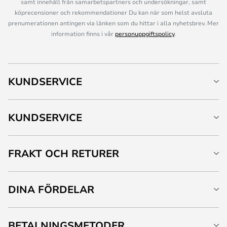
samt innehåll från samarbetspartners och undersökningar, samt
köprecensioner och rekommendationer Du kan när som helst avsluta
prenumerationen antingen via länken som du hittar i alla nyhetsbrev. Mer
information finns i vår
personuppgiftspolicy
.
KUNDSERVICE
KUNDSERVICE
FRAKT OCH RETURER
DINA FÖRDELAR
BETALNINGSMETODER