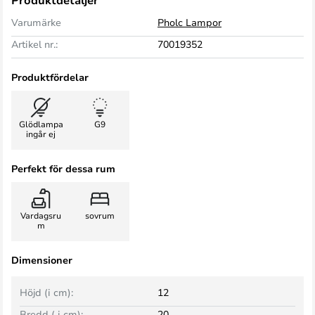
Produktdetaljer
Varumärke
Pholc Lampor
Artikel nr.:
70019352
Produktfördelar
Glödlampa
G9
ingår ej
Perfekt för dessa rum
Vardagsru
sovrum
m
Dimensioner
Höjd (i cm):
12
Bredd ( i cm):
20