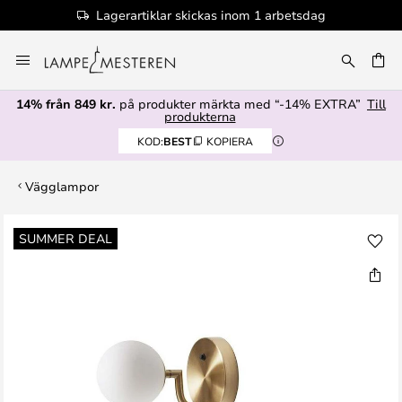
Lagerartiklar skickas inom 1 arbetsdag
Hoppa
till
innehållet
14% från 849 kr.
på produkter märkta med “-14% EXTRA”
Till
produkterna
KOD:
BEST
KOPIERA
Vägglampor
Hoppa
SUMMER DEAL
till
slutet
av
bildgalleriet