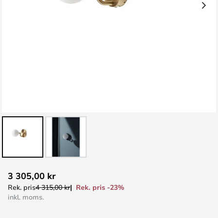
Hoppa
3 305,00 kr
till
Rek. pris -23%
Rek. pris
4 315,00 kr
början
inkl. moms.
av
bildgalleriet