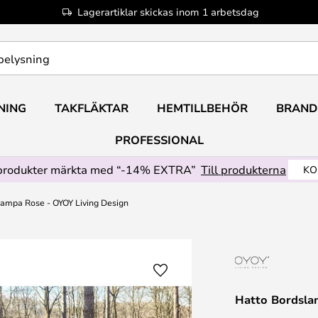
Lagerartiklar skickas inom 1 arbetsdag
NING
TAKFLÄKTAR
HEMTILLBEHÖR
BRAND
PROFESSIONAL
produkter märkta med “-14% EXTRA”
Till produkterna
KO
ampa Rose - OYOY Living Design
Hatto Bordsla