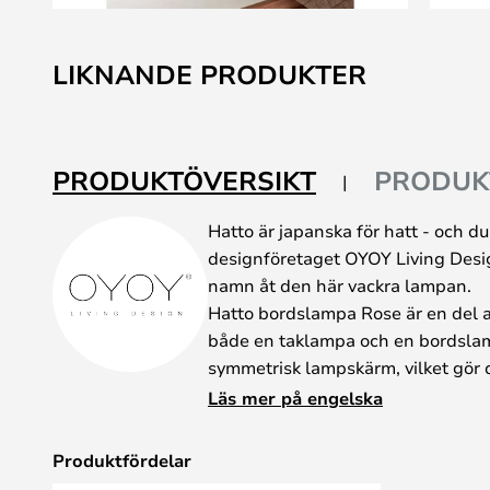
Hoppa
till
LIKNANDE PRODUKTER
början
av
bildgalleriet
PRODUKTÖVERSIKT
PRODUK
Hatto är japanska för hatt - och d
designföretaget OYOY Living Desig
namn åt den här vackra lampan.
Hatto bordslampa Rose är en del a
både en taklampa och en bordslam
symmetrisk lampskärm, vilket gör d
lätt att förstå. Detta gör att Hatto p
Läs mer på engelska
inredning - men dess minimalistiska
bra i skandinaviska interiörer.
Produktfördelar
Hatto finns i flera olika nyanser oc