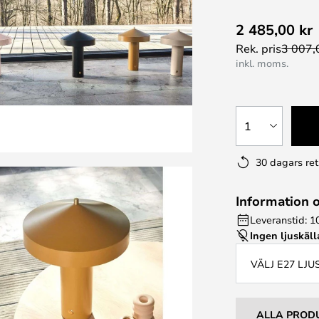
2 485,00 kr
Rek. pris
3 007,
inkl. moms.
1
30 dagars ret
Information 
Leveranstid: 1
Ingen ljuskäll
VÄLJ E27 LJ
ALLA PROD