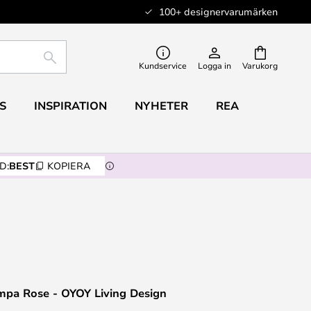
100+ designervarumärken
SÖK
Kundservice
Logga in
Varukorg
S
INSPIRATION
NYHETER
REA
D:
BEST
KOPIERA
mpa Rose - OYOY Living Design