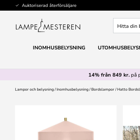
Hoppa
Auktoriserad återförsäljare
till
innehållet
Hitta
din
belysning
INOMHUSBELYSNING
UTOMHUSBELYS
14% från 849 kr.
på 
Lampor och belysning
Inomhusbelysning
Bordslampor
Hatto Bordsl
Hoppa
till
slutet
av