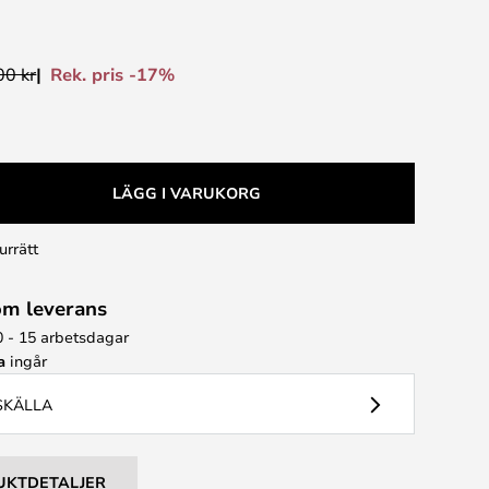
Rek. pris -17%
00 kr
LÄGG I VARUKORG
urrätt
om leverans
0 - 15 arbetsdagar
a
ingår
USKÄLLA
UKTDETALJER