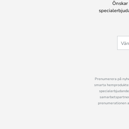
Önskar 
specialerbjud
Prenumerera på nyhet
smarta hemprodukter 
specialerbjudande
samarbetspartner
prenumerationen ant