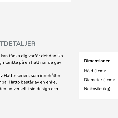
TDETALJER
u kan tänka dig varför det danska
Dimensioner
n tänkte på en hatt när de gav
Höjd (i cm):
v Hatto-serien, som innehåller
Diameter (i cm):
pa. Hatto består av en enkel
en universell i sin design och
Nettovikt (kg):
assar till i stort sett alla typer av
 och rena uttryck lyser särskilt
h storlekar.