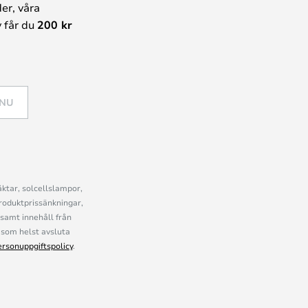
er, våra
 får du
200 kr
 NU
ktar, solcellslampor,
roduktprissänkningar,
samt innehåll från
som helst avsluta
ersonuppgiftspolicy
.