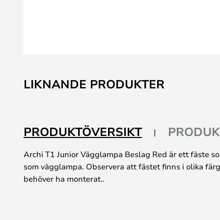
Hoppa
till
LIKNANDE PRODUKTER
början
av
bildgalleriet
PRODUKTÖVERSIKT
PRODUK
Archi T1 Junior Vägglampa Beslag Red är ett fäste s
som vägglampa. Observera att fästet finns i olika fär
behöver ha monterat..