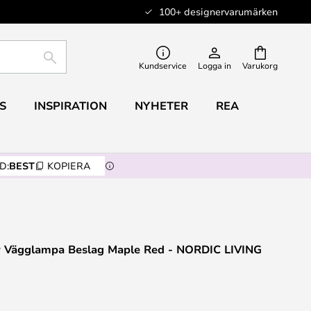
100+ designervarumärken
SÖK
Kundservice
Logga in
Varukorg
S
INSPIRATION
NYHETER
REA
D:
BEST
KOPIERA
or Vägglampa Beslag Maple Red - NORDIC LIVING