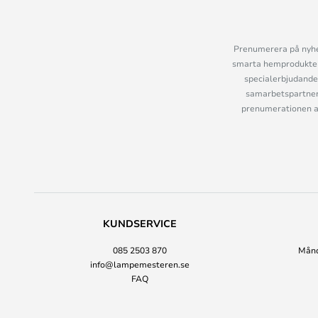
Prenumerera på nyhet
smarta hemprodukter 
specialerbjudande
samarbetspartner
prenumerationen ant
KUNDSERVICE
085 2503 870
Månda
info@lampemesteren.se
FAQ