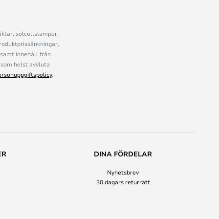
ktar, solcellslampor,
roduktprissänkningar,
samt innehåll från
som helst avsluta
ersonuppgiftspolicy
.
ER
DINA FÖRDELAR
Nyhetsbrev
30 dagars returrätt