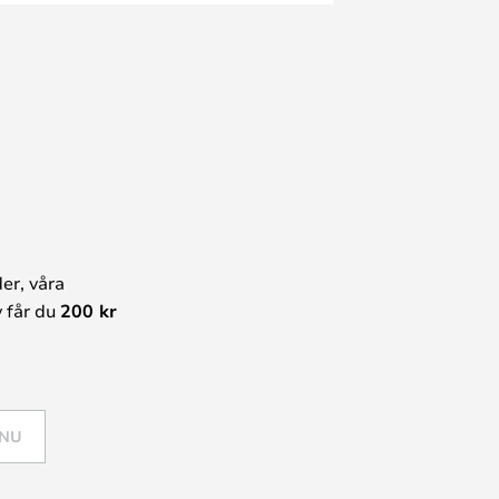
er, våra
 får du
200 kr
 NU