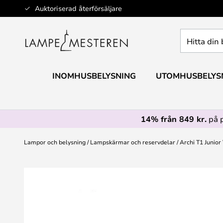
Hoppa
Auktoriserad återförsäljare
till
innehållet
Hitta
din
belysning
INOMHUSBELYSNING
UTOMHUSBELYS
14% från 849 kr.
på 
Lampor och belysning
Lampskärmar och reservdelar
Archi T1 Junio
Hoppa
till
slutet
av