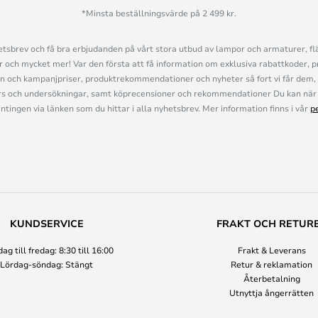
*Minsta beställningsvärde på 2 499 kr.
sbrev och få bra erbjudanden på vårt stora utbud av lampor och armaturer, flä
och mycket mer! Var den första att få information om exklusiva rabattkoder, p
n och kampanjpriser, produktrekommendationer och nyheter så fort vi får dem, 
s och undersökningar, samt köprecensioner och rekommendationer Du kan när 
ingen via länken som du hittar i alla nyhetsbrev. Mer information finns i vår
p
KUNDSERVICE
FRAKT OCH RETUR
g till fredag: 8:30 till 16:00
Frakt & Leverans
Lördag-söndag: Stängt
Retur & reklamation
Återbetalning
Utnyttja ångerrätten