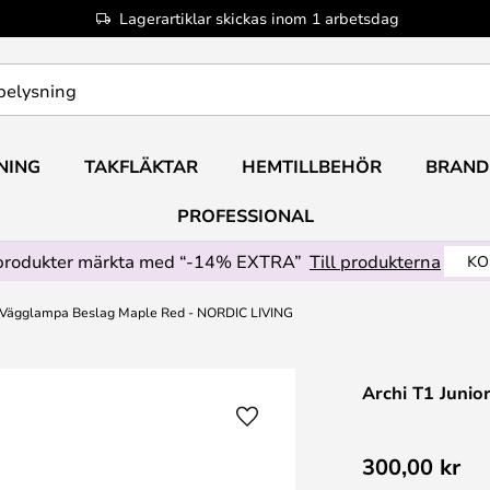
Lagerartiklar skickas inom 1 arbetsdag
NING
TAKFLÄKTAR
HEMTILLBEHÖR
BRAND
PROFESSIONAL
produkter märkta med “-14% EXTRA”
Till produkterna
KO
r Vägglampa Beslag Maple Red - NORDIC LIVING
Archi T1 Juni
300,00 kr