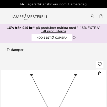
Lagerartiklar skickas inom 1 arbetsdag
Hoppa
till
innehållet
16% från 949 kr.*
på produkter märkta med “-16% EXTRA”
Till produkterna
KOD:
BEST
KOPIERA
Taklampor
Hoppa
till
slutet
av
bildgalleriet