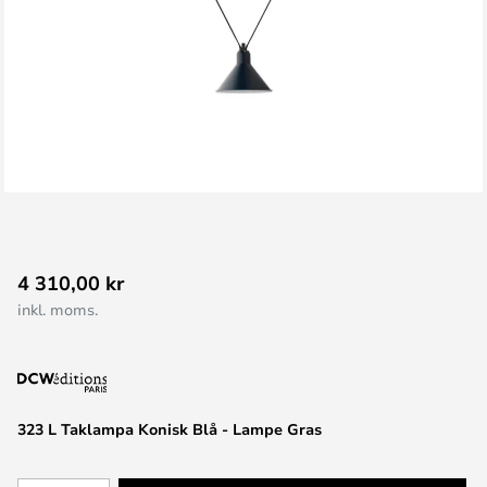
Hoppa
4 310,00 kr
till
inkl. moms.
början
av
bildgalleriet
323 L Taklampa Konisk Blå - Lampe Gras