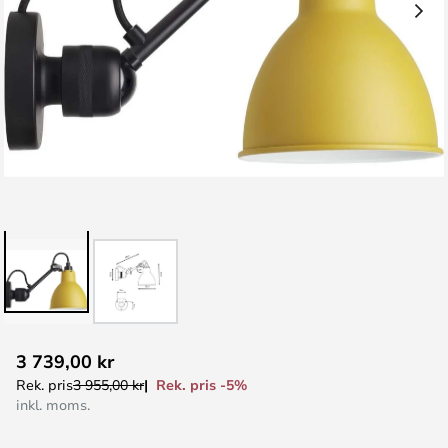
Hoppa
3 739,00 kr
till
Rek. pris -5%
Rek. pris
3 955,00 kr
början
inkl. moms.
av
bildgalleriet