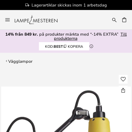
Lagerartiklar skickas inom 1 arbetsdag
Hoppa
till
innehållet
14% från 849 kr.
på produkter märkta med “-14% EXTRA”
Till
produkterna
KOD:
BEST
KOPIERA
Vägglampor
Hoppa
till
slutet
av
bildgalleriet